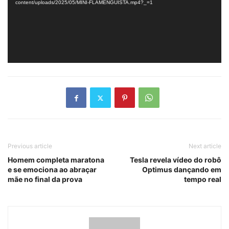
content/uploads/2025/05/MINI-FLAMENGUISTA.mp4?_=1
Previous article
Next article
Homem completa maratona
Tesla revela vídeo do robô
e se emociona ao abraçar
Optimus dançando em
mãe no final da prova
tempo real