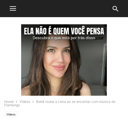
Home
Vídeos
Bebê rouba a cena ao se encantar com música do
Flamengo
Vídeos