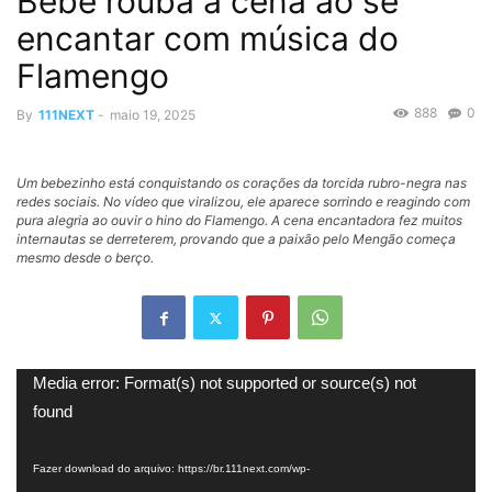
Bebê rouba a cena ao se
encantar com música do
Flamengo
888
0
By
111NEXT
-
maio 19, 2025
Um bebezinho está conquistando os corações da torcida rubro-negra nas
redes sociais. No vídeo que viralizou, ele aparece sorrindo e reagindo com
pura alegria ao ouvir o hino do Flamengo. A cena encantadora fez muitos
internautas se derreterem, provando que a paixão pelo Mengão começa
mesmo desde o berço.
Tocador
Media error: Format(s) not supported or source(s) not
de
found
vídeo
Fazer download do arquivo: https://br.111next.com/wp-