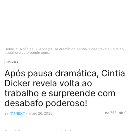
Home
Notícias
Após pausa dramática, Cintia Dicker revela volta ao
trabalho e surpreende com...
Notícias
Após pausa dramática, Cintia
Dicker revela volta ao
trabalho e surpreende com
desabafo poderoso!
768
0
By
111NEXT
-
maio 26, 2025