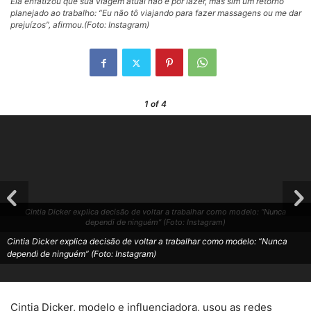
Ela enfatizou que sua viagem atual não é por lazer, mas sim um retorno
planejado ao trabalho: “Eu não tô viajando para fazer massagens ou me dar
prejuízos”, afirmou.(Foto: Instagram)
1
of 4
Cintia Dicker explica decisão de voltar a trabalhar como modelo: “Nunca
dependi de ninguém” (Foto: Instagram)
Cintia Dicker explica decisão de voltar a trabalhar como modelo: “Nunca
dependi de ninguém” (Foto: Instagram)
Cintia Dicker, modelo e influenciadora, usou as redes