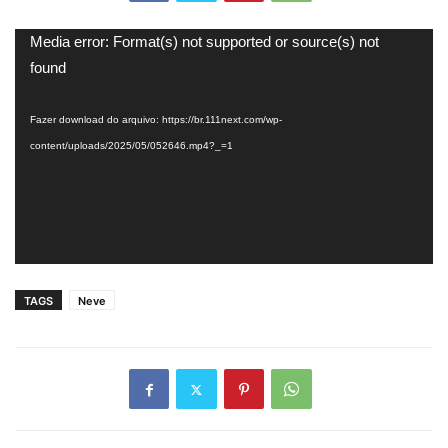
Tocador
Media error: Format(s) not supported or source(s) not
de
found
vídeo
Fazer download do arquivo: https://br.111next.com/wp-
content/uploads/2025/05/052646.mp4?_=1
TAGS
Neve