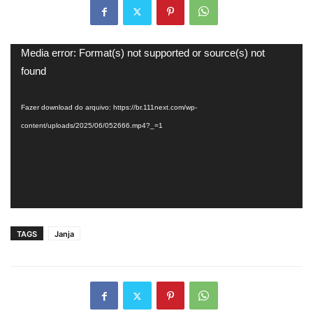
Tocador
Media error: Format(s) not supported or source(s) not
de
found
vídeo
Fazer download do arquivo: https://br.111next.com/wp-
content/uploads/2025/06/052666.mp4?_=1
TAGS
Janja