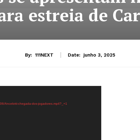
ara estreia de Ca
By:
111NEXT
Date:
junho 3, 2025
5/06/Ancelotti-chegada-dos-jogadores.mp4?_=1