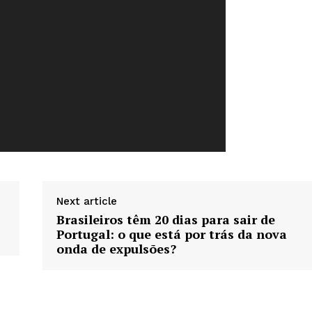
Week
e PRO
Company
Sobre Nós
Next article
Anuncie
Brasileiros têm 20 dias para sair de
Contato
Portugal: o que está por trás da nova
Termos de Serviços
onda de expulsões?
Política de Privacidade e Cookies
RSS