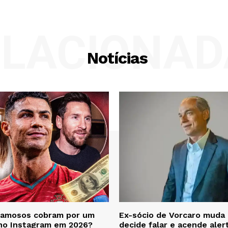
ELACIONAD
Notícias
famosos cobram por um
Ex-sócio de Vorcaro muda 
 no Instagram em 2026?
decide falar e acende aler