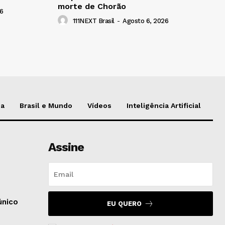
morte de Chorão
6
111NEXT Brasil
-
Agosto 6, 2026
da
Brasil e Mundo
Vídeos
Inteligência Artificial
Assine
e
único
EU QUERO