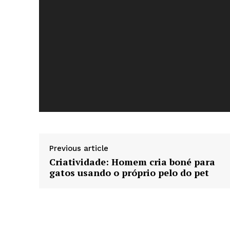
d
e
v
í
d
e
News 
o
Magazin
Previous article
Criatividade: Homem cria boné para
gatos usando o próprio pelo do pet