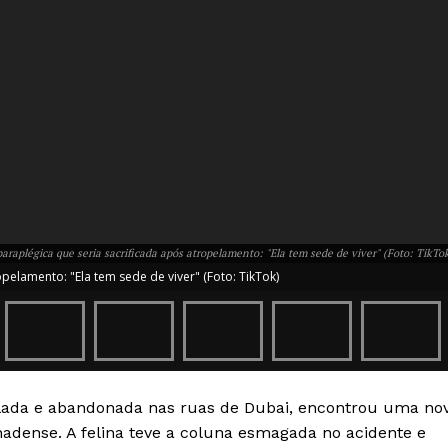
araplégica que seria sacrificada após atropelamento: "Ela tem sede de viver" (Foto: TikTo
pelamento: "Ela tem sede de viver" (Foto: TikTok)
Week
elada e abandonada nas ruas de Dubai, encontrou uma no
e PRO
adense. A felina teve a coluna esmagada no acidente e
Company