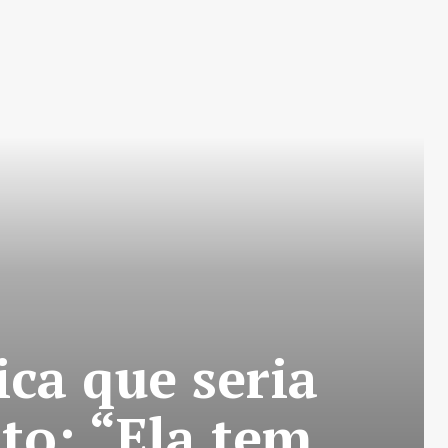
ica que seria
to: “Ela tem