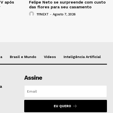
TV após
Felipe Neto se surpreende com custo
r
das flores para seu casamento
111NEXT
-
Agosto 7, 2026
da
Brasil e Mundo
Vídeos
Inteligência Artificial
Assine
na
EU QUERO