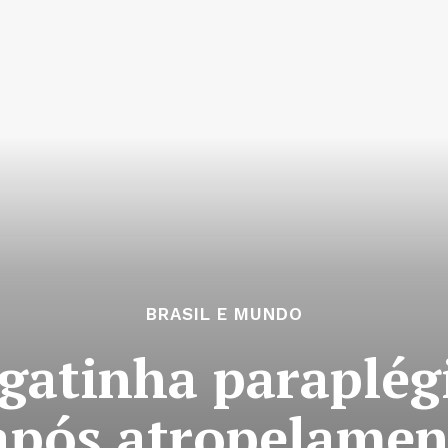
BRASIL E MUNDO
gatinha paraplég
 após atropelamen