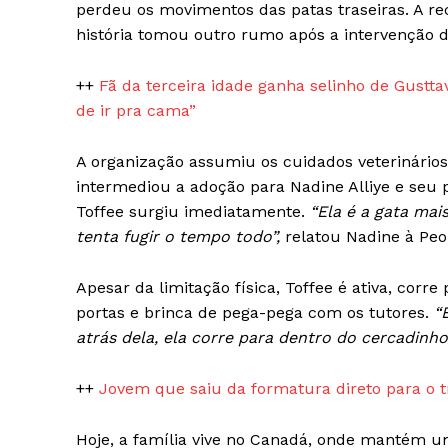
perdeu os movimentos das patas traseiras. A rec
história tomou outro rumo após a intervenção
++
Fã da terceira idade ganha selinho de Gust
de ir pra cama”
A organização assumiu os cuidados veterinários
intermediou a adoção para Nadine Alliye e seu 
Toffee surgiu imediatamente.
“Ela é a gata mai
tenta fugir o tempo todo”,
relatou Nadine à Peo
SUBSCRIB
Apesar da limitação física, Toffee é ativa, corr
portas e brinca de pega-pega com os tutores.
“E
atrás dela, ela corre para dentro do cercadinho
++
Jovem que saiu da formatura direto para o 
Hoje, a família vive no Canadá, onde mantém um