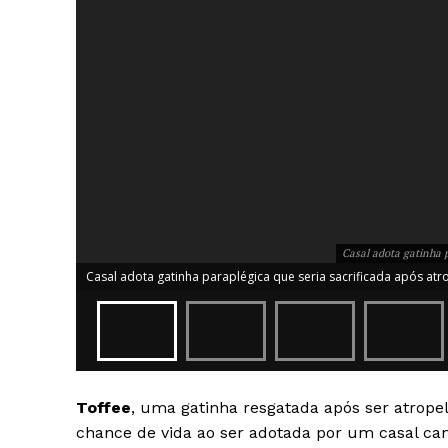
Casal adota gatinha p
Casal adota gatinha paraplégica que seria sacrificada após atro
News 
Toffee
, uma gatinha resgatada após ser atrop
Magazin
chance de vida ao ser adotada por um casal can