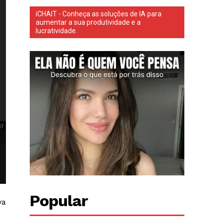
iCHAIT - Conheça as soluções de IA para
aumentar a sua produtividade e a
lucratividade.
Toffee, uma gatinha resgatada após ser atropelada em Dubai, teve
k)
Toffee, uma gatinha resgatada após ser atropelada em Dubai, teve a coluna
TikTok)
Popular
va