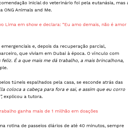
omendação inicial do veterinário foi pela eutanásia, mas 
 da ONG Animals and Me.
Sobre Nós
Anuncie
tavo Lima em show e declara: “Eu amo demais, não é amor
Contato
Termos de Serviços
 emergenciais e, depois da recuperação parcial,
Política de Privacidade e Cookies
parceiro, que viviam em Dubai à época. O vínculo com
RSS
s feliz. É a que mais me dá trabalho, a mais brincalhona,
ple.
E NOW
e pelos túneis espalhados pela casa, se esconde atrás das
la coloca a cabeça para fora e sai, e assim que eu corro
”,
explicou a tutora.
trabalho ganha mais de 1 milhão em doações
a rotina de passeios diários de até 40 minutos, sempre