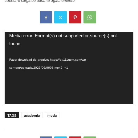
cachorro surgindo durante agachamento.
Tocador
Media error: Format(s) not supported or source(s) not
de
found
vídeo
Fazer download do arquivo: https://br.111next.com/wp-
content/uploads/2025/06/0608.mp4?_=1
TAGS
academia
moda