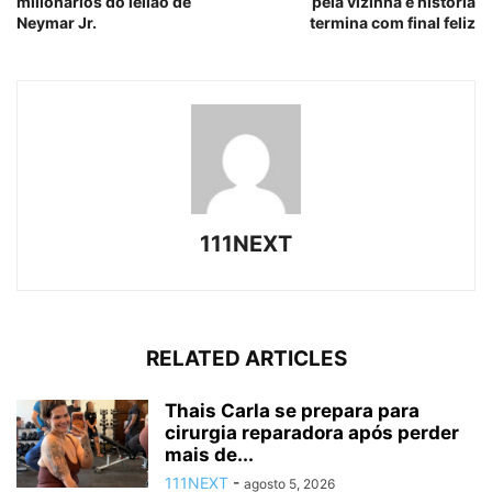
milionários do leilão de
pela vizinha e história
Neymar Jr.
termina com final feliz
111NEXT
RELATED ARTICLES
Thais Carla se prepara para
cirurgia reparadora após perder
mais de...
111NEXT
-
agosto 5, 2026