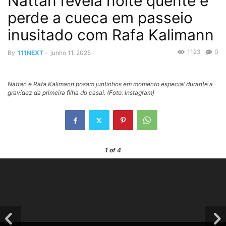
Nattan revela noite quente e
perde a cueca em passeio
inusitado com Rafa Kalimann
1123
0
By
111NEXT
-
junho 11, 2025
Nattan e Rafa Kalimann posam juntinhos em momento especial durante a
gravidez da primeira filha do casal. (Foto: Instagram)
1
of 4