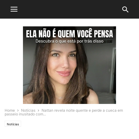
Home
Notícias
Nattan revela noite quente e perde a cueca em
passeio inusitado com...
Notícias