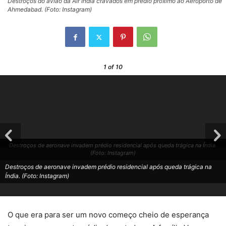
Destroços do avião da Air India cravados em prédio próximo ao Aeroporto de
Ahmedabad. (Foto: Instagram)
1
of 10
Destroços de aeronave invadem prédio residencial após queda trágica na Índia.
(Foto: Instagram)
Destroços de aeronave invadem prédio residencial após queda trágica na
Índia. (Foto: Instagram)
O que era para ser um novo começo cheio de esperança