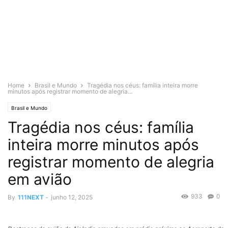
Home
Brasil e Mundo
Tragédia nos céus: família inteira morre
minutos após registrar momento de alegria...
Brasil e Mundo
Tragédia nos céus: família
inteira morre minutos após
registrar momento de alegria
em avião
933
0
By
111NEXT
-
junho 12, 2025