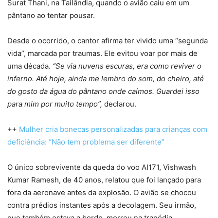
Surat Thani, na Tailândia, quando o avião caiu em um
pântano ao tentar pousar.
Desde o ocorrido, o cantor afirma ter vivido uma “segunda
vida”, marcada por traumas. Ele evitou voar por mais de
uma década.
“Se via nuvens escuras, era como reviver o
inferno. Até hoje, ainda me lembro do som, do cheiro, até
do gosto da água do pântano onde caímos. Guardei isso
para mim por muito tempo”,
declarou.
++
Mulher cria bonecas personalizadas para crianças com
deficiência: “Não tem problema ser diferente”
O único sobrevivente da queda do voo AI171, Vishwash
Kumar Ramesh, de 40 anos, relatou que foi lançado para
fora da aeronave antes da explosão. O avião se chocou
contra prédios instantes após a decolagem. Seu irmão,
que também estava a bordo, morreu na tragédia.