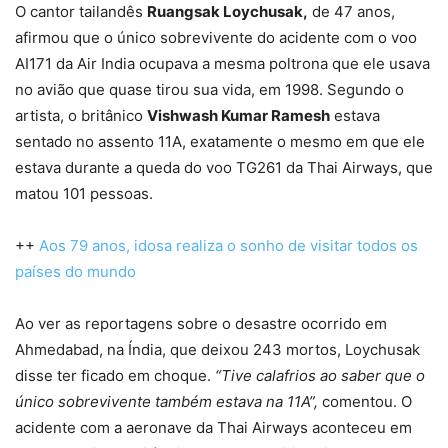
O cantor tailandês
Ruangsak Loychusak,
de 47 anos,
afirmou que o único sobrevivente do acidente com o voo
AI171 da Air India ocupava a mesma poltrona que ele usava
no avião que quase tirou sua vida, em 1998. Segundo o
artista, o britânico
Vishwash Kumar Ramesh
estava
sentado no assento 11A, exatamente o mesmo em que ele
estava durante a queda do voo TG261 da Thai Airways, que
matou 101 pessoas.
++
Aos 79 anos, idosa realiza o sonho de visitar todos os
países do mundo
Ao ver as reportagens sobre o desastre ocorrido em
Ahmedabad, na Índia, que deixou 243 mortos, Loychusak
disse ter ficado em choque.
“Tive calafrios ao saber que o
único sobrevivente também estava na 11A”,
comentou. O
acidente com a aeronave da Thai Airways aconteceu em