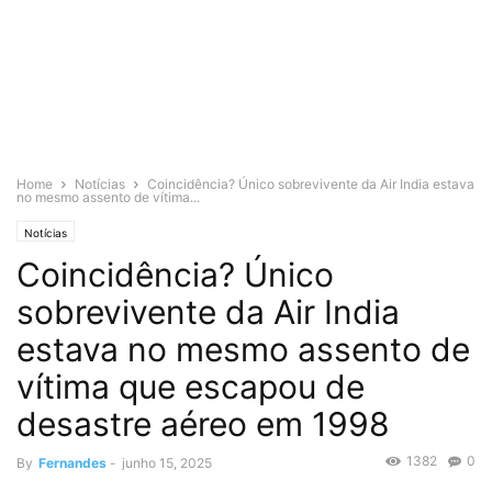
Home
Notícias
Coincidência? Único sobrevivente da Air India estava
no mesmo assento de vítima...
Notícias
Coincidência? Único
sobrevivente da Air India
estava no mesmo assento de
vítima que escapou de
desastre aéreo em 1998
1382
0
By
Fernandes
-
junho 15, 2025