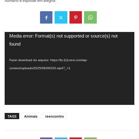
humano e explode em alegria.
Tocador
Media error: Format(s) not supported or source(s) not
de
found
vídeo
Fazer download do arquivo: https://br.111next.com/wp-
content/uploads/2025/06/06203.mp4?_=1
TAGS
Animais
reencontro