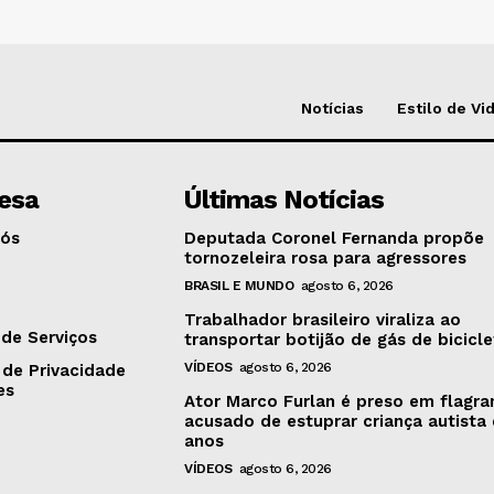
Notícias
Estilo de Vi
esa
Últimas Notícias
Nós
Deputada Coronel Fernanda propõe
tornozeleira rosa para agressores
BRASIL E MUNDO
agosto 6, 2026
o
Trabalhador brasileiro viraliza ao
de Serviços
transportar botijão de gás de bicicl
VÍDEOS
agosto 6, 2026
 de Privacidade
es
Ator Marco Furlan é preso em flagra
acusado de estuprar criança autista
anos
VÍDEOS
agosto 6, 2026