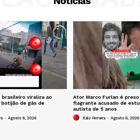
Notícias
brasileiro viraliza ao
Ator Marco Furlan é pres
 botijão de gás de
flagrante acusado de estu
autista de 5 anos
ra
-
Agosto 6, 2026
Italo Ferreira
-
Agosto 6, 2026