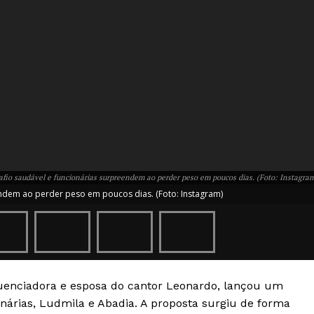
fio saudável e funcionárias surpreendem ao perder peso em poucos dias. (Foto: Instagra
ndem ao perder peso em poucos dias. (Foto: Instagram)
Week
e PRO
Company
fluenciadora e esposa do cantor Leonardo, lançou um
nárias, Ludmila e Abadia. A proposta surgiu de forma
Sobre Nós