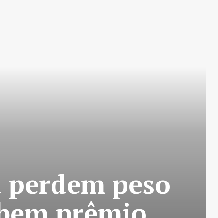
a perdem peso
ebem prêmio