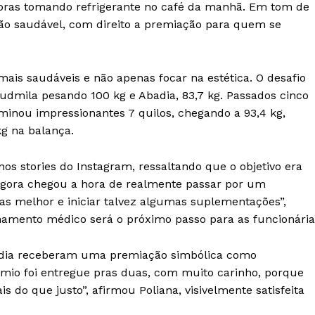
adoras tomando refrigerante no café da manhã. Em tom de
Anuncie
ão saudável, com direito a premiação para quem se
Contato
Termos de Serviços
 mais saudáveis e não apenas focar na estética. O desafio
Política de Privacidade e Cookies
Ludmila pesando 100 kg e Abadia, 83,7 kg. Passados cinco
RSS
minou impressionantes 7 quilos, chegando a 93,4 kg,
g na balança.
E NOW
os stories do Instagram, ressaltando que o objetivo era
“Agora chegou a hora de realmente passar por um
-las melhor e iniciar talvez algumas suplementações”,
mento médico será o próximo passo para as funcionária
adia receberam uma premiação simbólica como
io foi entregue pras duas, com muito carinho, porque
 do que justo”, afirmou Poliana, visivelmente satisfeita