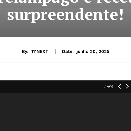
surpreendente!
By:
111NEXT
Date:
junho 20, 2025
1
of 6