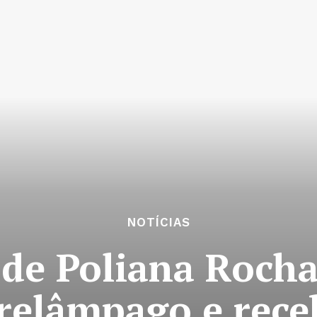
NOTÍCIAS
 de Poliana Roch
 relâmpago e rec