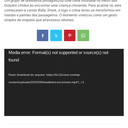
Um grupo de brasileiros protagonizou uma cena inusitada no metrô dos
Estados Unidos ao encontrar uma criança chorando. Para acalmá-la, eles
começaram a cantar Baby Shark, e logo o clima tenso se transformou em
risadas e palmas dos passageiros. O momento viralizou como um gesto
simples de empatia que atravessou idiomas.
Tocador
Media error: Format(s) not supported or source(s) not
de
found
vídeo
Fazer download do arquivo: https://br.111next.com/wp-
content/uploads/2025/06/brasileiros-encontram.mp4?_=1