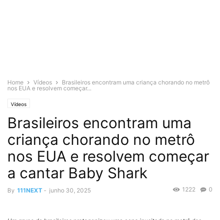
Home
Vídeos
Brasileiros encontram uma criança chorando no metrô
nos EUA e resolvem começar...
Vídeos
Brasileiros encontram uma
criança chorando no metrô
nos EUA e resolvem começar
a cantar Baby Shark
1222
0
By
111NEXT
-
junho 30, 2025