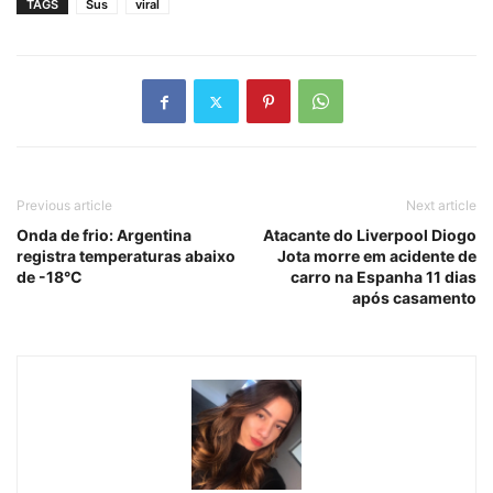
TAGS
Sus
viral
Previous article
Next article
Onda de frio: Argentina
Atacante do Liverpool Diogo
registra temperaturas abaixo
Jota morre em acidente de
de -18°C
carro na Espanha 11 dias
após casamento