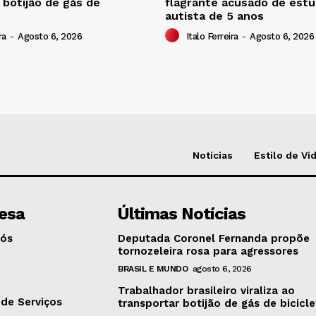
 botijão de gás de
flagrante acusado de estu
autista de 5 anos
ra
-
Agosto 6, 2026
Italo Ferreira
-
Agosto 6, 2026
Notícias
Estilo de Vi
esa
Últimas Notícias
Nós
Deputada Coronel Fernanda propõe
tornozeleira rosa para agressores
BRASIL E MUNDO
agosto 6, 2026
o
Trabalhador brasileiro viraliza ao
de Serviços
transportar botijão de gás de bicicl