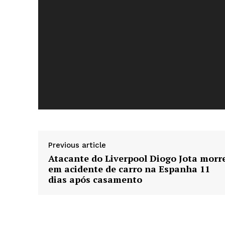
d
e
v
í
d
e
o
News 
Magazin
Previous article
Atacante do Liverpool Diogo Jota morr
em acidente de carro na Espanha 11
dias após casamento