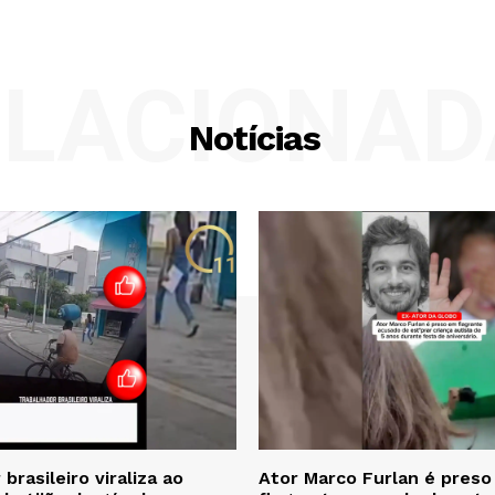
ELACIONAD
Notícias
brasileiro viraliza ao
Ator Marco Furlan é pres