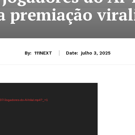
a premiação viral
By:
111NEXT
Date:
julho 3, 2025
/07/Jogadores-do-Al-hilal.mp4?_=1