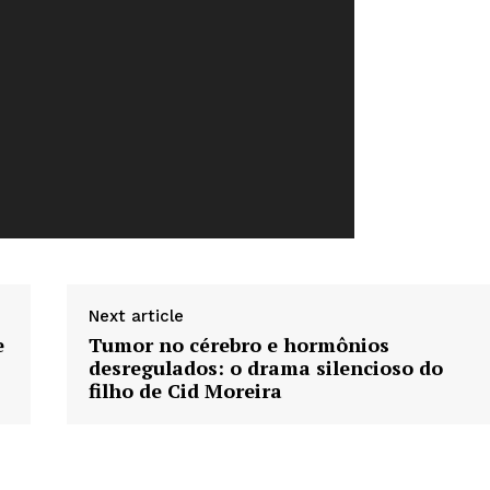
Week
e PRO
Company
Sobre Nós
Next article
Anuncie
e
Tumor no cérebro e hormônios
desregulados: o drama silencioso do
Contato
filho de Cid Moreira
Termos de Serviços
Política de Privacidade e Cookies
RSS