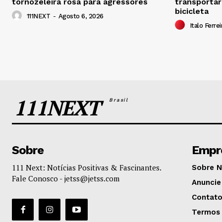
tornozeleira rosa para agressores
transportar
bicicleta
111NEXT
-
Agosto 6, 2026
Italo Ferrei
111NEXT
Brasil
Sobre
Empr
111 Next: Notícias Positivas & Fascinantes.
Sobre 
Fale Conosco -
jetss@jetss.com
Anuncie
Contat
Termos 