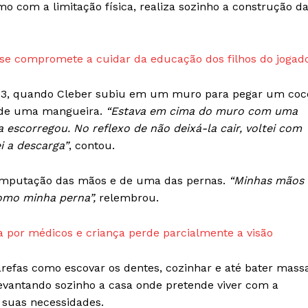
Week
mo com a limitação física, realiza sozinho a construção d
e PRO
Company
 se compromete a cuidar da educação dos filhos do jogad
Sobre Nós
Anuncie
013, quando Cleber subiu em um muro para pegar um coc
Contato
s de uma mangueira.
“Estava em cima do muro com uma
a escorregou. No reflexo de não deixá-la cair, voltei com
Termos de Serviços
i a descarga”
, contou.
Política de Privacidade e Cookies
RSS
amputação das mãos e de uma das pernas.
“Minhas mãos
omo minha perna”,
relembrou.
E NOW
a por médicos e criança perde parcialmente a visão
tarefas como escovar os dentes, cozinhar e até bater mass
 levantando sozinho a casa onde pretende viver com a
s suas necessidades.