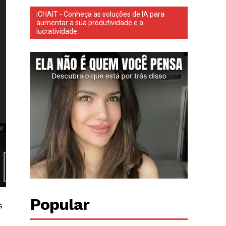
iCHAIT - Conheça as soluções de IA para
aumentar a sua produtividade e a
lucratividade.
Cleber perdeu as duas mãos e uma perna após uma descarga elétrica de 13.800
m)
Cleber perdeu as duas mãos e uma perna após uma descarga elétrica de 13.
Reprodução/Instagram).
Popular
s