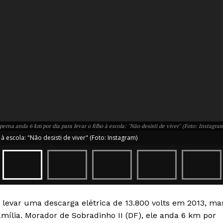
erna anda 6 km por dia para levar o filho à escola: "Não desisti de viver" (Foto: Instagra
 escola: "Não desisti de viver" (Foto: Instagram)
evar uma descarga elétrica de 13.800 volts em 2013, ma
mília. Morador de Sobradinho II (DF), ele anda 6 km por