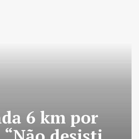
nda 6 km por
: “Não desisti