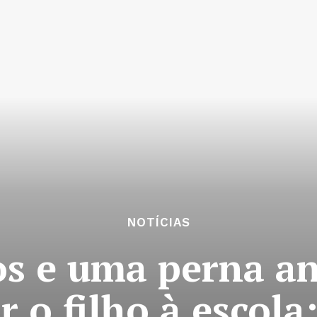
NOTÍCIAS
s e uma perna a
r o filho à escola