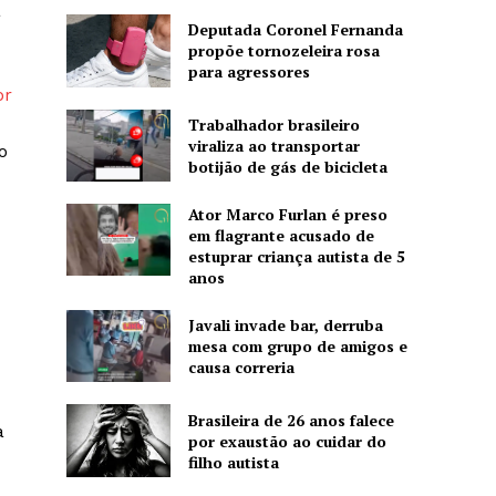
a
Deputada Coronel Fernanda
propõe tornozeleira rosa
para agressores
or
Trabalhador brasileiro
viraliza ao transportar
o
botijão de gás de bicicleta
Ator Marco Furlan é preso
em flagrante acusado de
estuprar criança autista de 5
anos
Javali invade bar, derruba
mesa com grupo de amigos e
causa correria
Brasileira de 26 anos falece
a
por exaustão ao cuidar do
filho autista