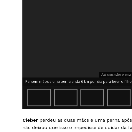
Pai sem mãos e uma p
Pai sem mãos e uma perna anda 6 km por dia para levar o filho à
Cleber
perdeu as duas mãos e uma perna após l
não deixou que isso o impedisse de cuidar da fa