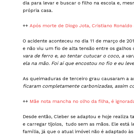
News 
dia para levar e buscar o filho na escola e, mes
Magazin
própria casa.
++
Após morte de Diogo Jota, Cristiano Ronaldo
O acidente aconteceu no dia 11 de março de 2
e não viu um fio de alta tensão entre os galho
vara de ferro e, ao tentar cutucar o coco, a var
ela na mão. Foi aí que encostou no fio e eu leve
As queimaduras de terceiro grau causaram a 
ficaram completamente carbonizadas, assim c
SUBSCRIB
++
Mãe nota mancha no olho da filha, é ignorad
Desde então, Cleber se adaptou e hoje realiza 
e carregar tijolos, tudo sem as mãos. Ele está
família, já que o atual imóvel não é adaptado à