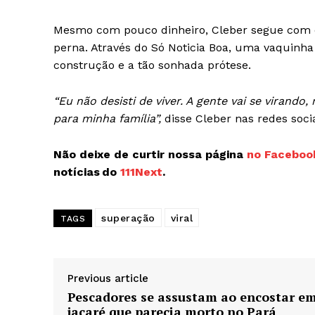
Mesmo com pouco dinheiro, Cleber segue com do
perna. Através do Só Noticia Boa, uma vaquinha 
construção e a tão sonhada prótese.
“Eu não desisti de viver. A gente vai se virand
para minha família”,
disse Cleber nas redes socia
Não deixe de curtir nossa página
no Faceboo
notícias do
111Next
.
superação
viral
TAGS
Previous article
Pescadores se assustam ao encostar e
jacaré que parecia morto no Pará