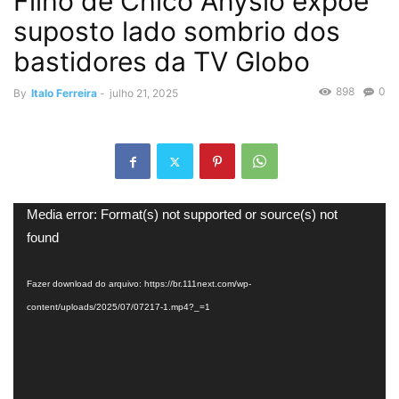
Filho de Chico Anysio expõe
suposto lado sombrio dos
bastidores da TV Globo
898
0
By
Italo Ferreira
-
julho 21, 2025
Tocador
Media error: Format(s) not supported or source(s) not
de
found
vídeo
Fazer download do arquivo: https://br.111next.com/wp-
content/uploads/2025/07/07217-1.mp4?_=1