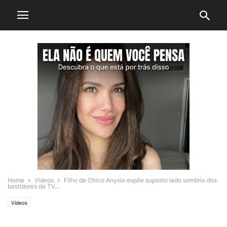
Home
Vídeos
Filho de Chico Anysio expõe suposto lado sombrio dos
bastidores da TV...
Vídeos