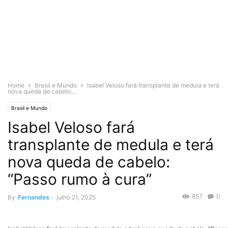
Home
Brasil e Mundo
Isabel Veloso fará transplante de medula e terá
nova queda de cabelo:...
Brasil e Mundo
Isabel Veloso fará
transplante de medula e terá
nova queda de cabelo:
“Passo rumo à cura”
857
0
By
Fernandes
-
julho 21, 2025