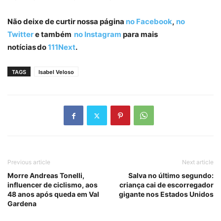
Não deixe de curtir nossa página
no Facebook
,
no
Twitter
e também
no Instagram
para mais
notícias do
111Next
.
TAGS
Isabel Veloso
Previous article
Next article
Morre Andreas Tonelli,
Salva no último segundo:
influencer de ciclismo, aos
criança cai de escorregador
48 anos após queda em Val
gigante nos Estados Unidos
Gardena