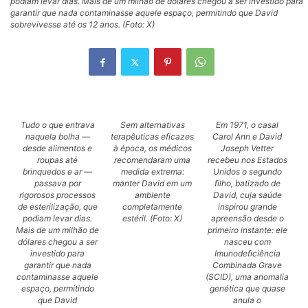
podiam levar dias. Mais de um milhão de dólares chegou a ser investido para
garantir que nada contaminasse aquele espaço, permitindo que David
sobrevivesse até os 12 anos. (Foto: X)
Tudo o que entrava
Sem alternativas
Em 1971, o casal
naquela bolha —
terapêuticas eficazes
Carol Ann e David
desde alimentos e
à época, os médicos
Joseph Vetter
roupas até
recomendaram uma
recebeu nos Estados
brinquedos e ar —
medida extrema:
Unidos o segundo
passava por
manter David em um
filho, batizado de
rigorosos processos
ambiente
David, cuja saúde
de esterilização, que
completamente
inspirou grande
podiam levar dias.
estéril. (Foto: X)
apreensão desde o
Mais de um milhão de
primeiro instante: ele
dólares chegou a ser
nasceu com
investido para
Imunodeficiência
garantir que nada
Combinada Grave
contaminasse aquele
(SCID), uma anomalia
espaço, permitindo
genética que quase
que David
anula o