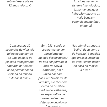
sobrevivesse até os
funcionamento do
12 anos. (Foto: X)
sistema imunológico,
tornando qualquer
infecção – mesmo as
mais banais –
potencialmente fatal.
(IFoto: X)
Com apenas 20
Em 1983, surgiu a
Nos primeiros anos, a
segundos de vida, ele
esperança de um
“bolha” ficou dentro
foi colocado dentro
transplante de
do hospital; à medida
de uma câmara de
medula óssea: apesar
que crescia, instalou-
plástico transparente,
de não ser perfeita, a
se uma versão maior
batizada de “bolha”,
irmã de David,
na casa da família.
onde permaneceria
Katherine, era a
(Foto: X)
isolado do mundo
única doadora
exterior. (Foto: X)
possível. No dia 21 de
outubro, ele recebeu
cerca de 56 ml de
medula de Katherine,
na expectativa de
desenvolver um
sistema imunológico
funcional e