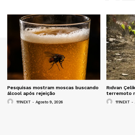
Pesquisas mostram moscas buscando
Rıdvan Çeli
álcool após rejeição
terremoto 
111NEXT
-
Agosto 9, 2026
111NEXT
-