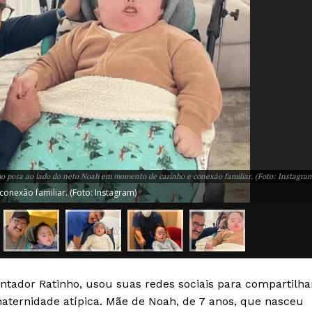
o posa ao lado do neto Noah em momento de carinho e conexão familiar. (Foto: Instagra
nexão familiar. (Foto: Instagram)
Week
e PRO
Company
entador Ratinho, usou suas redes sociais para compartilha
Sobre Nós
ternidade atípica. Mãe de Noah, de 7 anos, que nasceu
Anuncie