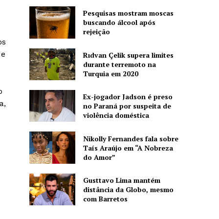
Pesquisas mostram moscas
buscando álcool após
rejeição
os
de
Rıdvan Çelik supera limites
durante terremoto na
Turquia em 2020
o
Ex-jogador Jadson é preso
a,
no Paraná por suspeita de
violência doméstica
Nikolly Fernandes fala sobre
Taís Araújo em “A Nobreza
do Amor”
Gusttavo Lima mantém
distância da Globo, mesmo
com Barretos