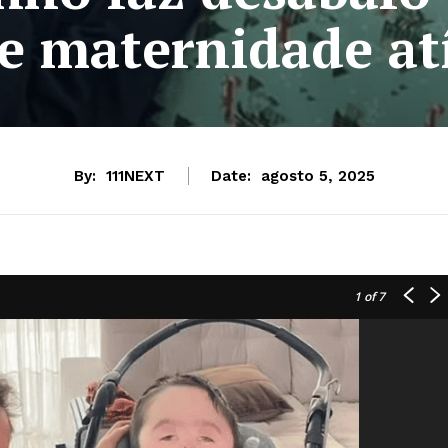
e maternidade at
By:
111NEXT
Date:
agosto 5, 2025
1
of 7