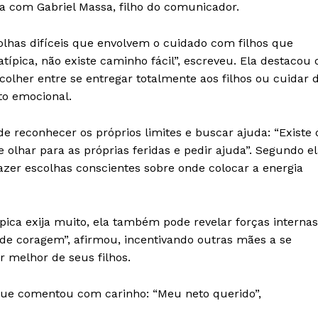
da com Gabriel Massa, filho do comunicador.
Contato
Termos de Serviços
olhas difíceis que envolvem o cuidado com filhos que
Política de Privacidade e Cookies
pica, não existe caminho fácil”, escreveu. Ela destacou 
lher entre se entregar totalmente aos filhos ou cuidar 
RSS
to emocional.
E NOW
e reconhecer os próprios limites e buscar ajuda: “Existe 
de olhar para as próprias feridas e pedir ajuda”. Segundo el
azer escolhas conscientes sobre onde colocar a energia
ica exija muito, ela também pode revelar forças internas
 de coragem”, afirmou, incentivando outras mães a se
 melhor de seus filhos.
 que comentou com carinho: “Meu neto querido”,