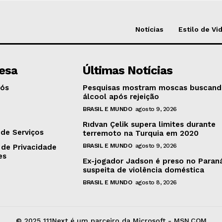
Notícias
Estilo de Vi
esa
Últimas Notícias
Nós
Pesquisas mostram moscas buscan
álcool após rejeição
BRASIL E MUNDO
agosto 9, 2026
o
Rıdvan Çelik supera limites durante
de Serviços
terremoto na Turquia em 2020
BRASIL E MUNDO
agosto 9, 2026
 de Privacidade
es
Ex-jogador Jadson é preso no Paran
suspeita de violência doméstica
BRASIL E MUNDO
agosto 8, 2026
© 2025 111Next é um parceiro da Microsoft - MSN.COM