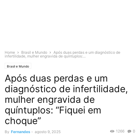
Home
Brasil e Mundo
Após duas perdas e um diagnóstico de
infertilidade, mulher engravida de quíntuplos:...
Brasil e Mundo
Após duas perdas e um
diagnóstico de infertilidade,
mulher engravida de
quíntuplos: “Fiquei em
choque”
1266
0
By
Fernandes
-
agosto 9, 2025