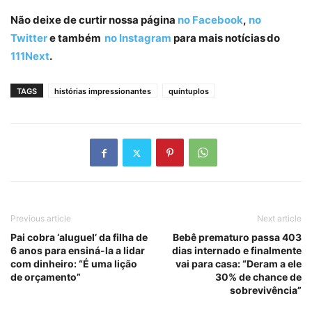
Não deixe de curtir nossa página
no Facebook
,
no
Twitter
e também
no Instagram
para mais notícias do
111Next
.
TAGS
histórias impressionantes
quíntuplos
Previous article
Next article
Pai cobra ‘aluguel’ da filha de
Bebê prematuro passa 403
6 anos para ensiná-la a lidar
dias internado e finalmente
com dinheiro: “É uma lição
vai para casa: “Deram a ele
de orçamento”
30% de chance de
sobrevivência”