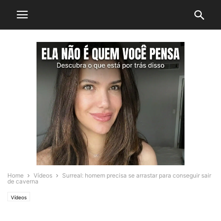
Home
Vídeos
Surreal: homem precisa se arrastar para conseguir sair
de caverna
Vídeos