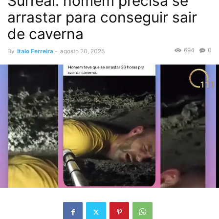
Surreal: homem precisa se
arrastar para conseguir sair
de caverna
694
0
By
Italo Ferreira
-
agosto 20, 2025