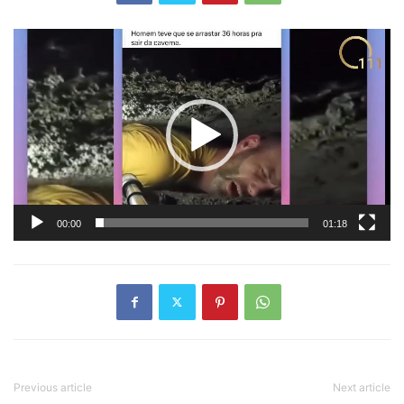
Tocador
de
vídeo
00:00
01:18
Previous article
Next article