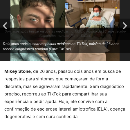
Dois anos após buscar respostas médicas no TikTok, músico de 26 anos recebe
diagnóstico terminal (Foto: TikTok)
Dois anos após buscar respostas médicas no TikTok, músico de 26 anos
recebe diagnóstico terminal (Foto: TikTok)
Mikey Stone
, de 26 anos, passou dois anos em busca de
respostas para sintomas que começaram de forma
discreta, mas se agravaram rapidamente. Sem diagnóstico
preciso, recorreu ao TikTok para compartilhar sua
experiência e pedir ajuda. Hoje, ele convive com a
confirmação de esclerose lateral amiotrófica (ELA), doença
degenerativa e sem cura conhecida.