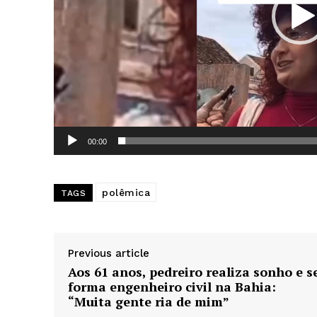
d
e
v
í
d
e
o
News 
Magazin
00:00
polêmica
TAGS
Previous article
Aos 61 anos, pedreiro realiza sonho e s
forma engenheiro civil na Bahia:
“Muita gente ria de mim”