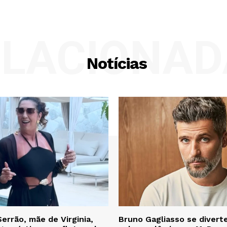
ELACIONAD
Notícias
errão, mãe de Virginia,
Bruno Gagliasso se diver