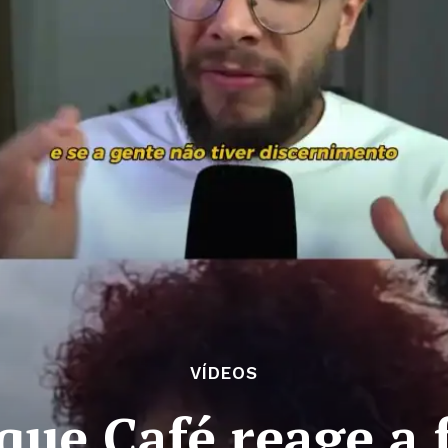
VÍDEOS
que Café reage a 