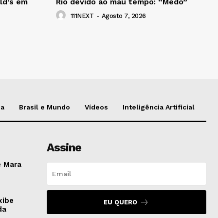
ld’s em
Rio devido ao mau tempo: “Medo”
111NEXT
-
Agosto 7, 2026
da
Brasil e Mundo
Vídeos
Inteligência Artificial
Assine
e Mara
xibe
EU QUERO
da