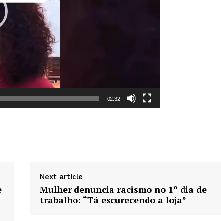
Week
e PRO
02:32
Company
Sobre Nós
Anuncie
Contato
Next article
Termos de Serviços
e
Mulher denuncia racismo no 1º dia de
Política de Privacidade e Cookies
trabalho: “Tá escurecendo a loja”
RSS