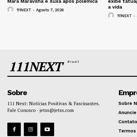
Mara Maravilha e Xuxa após polêmica
exibe tatua
a vida
111NEXT
-
Agosto 7, 2026
111NEXT
-
111NEXT
Brasil
Sobre
Empr
111 Next: Notícias Positivas & Fascinantes.
Sobre 
Fale Conosco -
jetss@jetss.com
Anuncie
Contat
Termos 