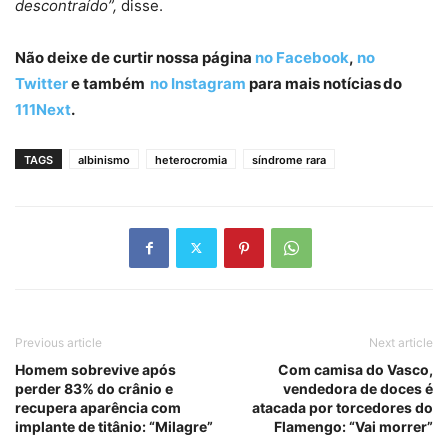
descontraído”,
disse.
Não deixe de curtir nossa página
no Facebook
,
no
Twitter
e também
no Instagram
para mais notícias do
111Next
.
TAGS
albinismo
heterocromia
síndrome rara
Previous article
Next article
Homem sobrevive após
Com camisa do Vasco,
perder 83% do crânio e
vendedora de doces é
recupera aparência com
atacada por torcedores do
implante de titânio: “Milagre”
Flamengo: “Vai morrer”