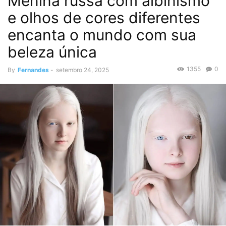
Menina russa com albinismo
e olhos de cores diferentes
encanta o mundo com sua
beleza única
1355
0
By
Fernandes
-
setembro 24, 2025