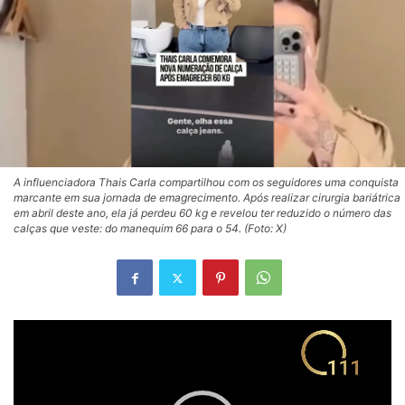
A influenciadora Thais Carla compartilhou com os seguidores uma conquista
marcante em sua jornada de emagrecimento. Após realizar cirurgia bariátrica
em abril deste ano, ela já perdeu 60 kg e revelou ter reduzido o número das
calças que veste: do manequim 66 para o 54. (Foto: X)
Tocador
de
vídeo