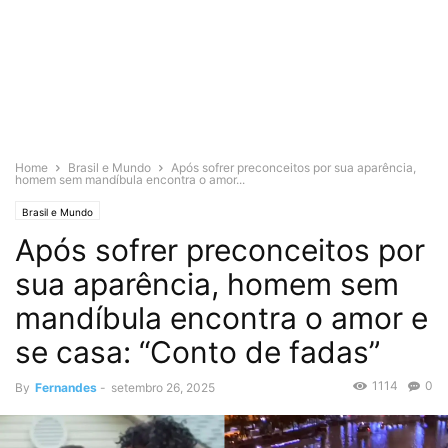
Home
Brasil e Mundo
Após sofrer preconceitos por sua aparência,
homem sem mandíbula encontra o amor...
Brasil e Mundo
Após sofrer preconceitos por
sua aparência, homem sem
mandíbula encontra o amor e
se casa: “Conto de fadas”
1114
0
By
Fernandes
-
setembro 26, 2025