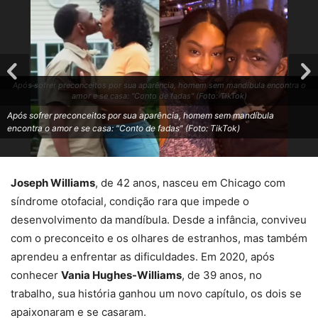
Após sofrer preconceitos por sua aparência, homem sem mandíbula encontra o
amor e se casa: "Conto de fadas" (Foto: TikTok)
Após sofrer preconceitos por sua aparência, homem sem mandíbula
encontra o amor e se casa: "Conto de fadas" (Foto: TikTok)
Joseph Williams
, de 42 anos, nasceu em Chicago com
síndrome otofacial, condição rara que impede o
desenvolvimento da mandíbula. Desde a infância, conviveu
com o preconceito e os olhares de estranhos, mas também
aprendeu a enfrentar as dificuldades. Em 2020, após
conhecer
Vania Hughes-Williams
, de 39 anos, no
trabalho, sua história ganhou um novo capítulo, os dois se
apaixonaram e se casaram.