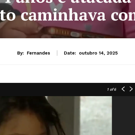
to caminhava co
By:
Fernandes
Date:
outubro 14, 2025
1
of 6