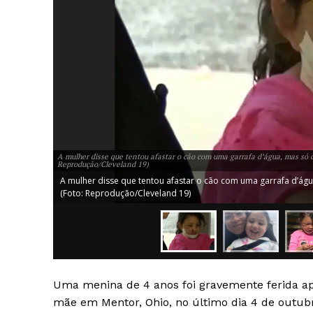
A mulher disse que tentou afastar o cão com uma garrafa d’água, mas só c
Reprodução/Cleveland 19)
A mulher disse que tentou afastar o cão com uma garrafa d’águ
(Foto: Reprodução/Cleveland 19)
Uma menina de 4 anos foi gravemente ferida a
mãe em Mentor, Ohio, no último dia 4 de outubr