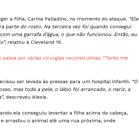
Week
ger a filha, Carina Palladino, no momento do ataque.
“Ele
e PRO
ra parte do rosto. Na terceira vez foi quando consegui
Company
 com uma garrafa d’água, o que não funcionou. Então, eu 
o”,
relatou à Cleveland 19.
Sobre Nós
passa por várias cirurgias reconstrutivas: “Tento me
Anuncie
Contato
Termos de Serviços
ecisou ser levada às pressas para um hospital infantil
. “O
Política de Privacidade e Cookies
so, mas toda a pele, o lábio foi arrancado, o nariz, a
RSS
a”
, descreveu Alexis.
E NOW
ndo ela conseguiu levantar a filha acima da cabeça,
e arrastou o animal até uma rua próxima, onde