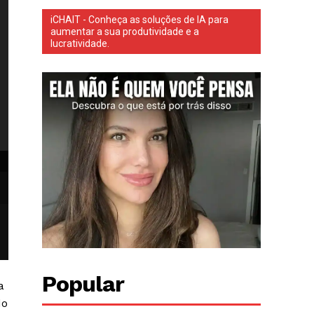
iCHAIT - Conheça as soluções de IA para
aumentar a sua produtividade e a
lucratividade.
Uma menina de 4 anos ficou gravemente ferida após ser atacada por
Uma menina de 4 anos ficou gravemente ferida após ser atacada por um p
GoFundMe)
Popular
a
do