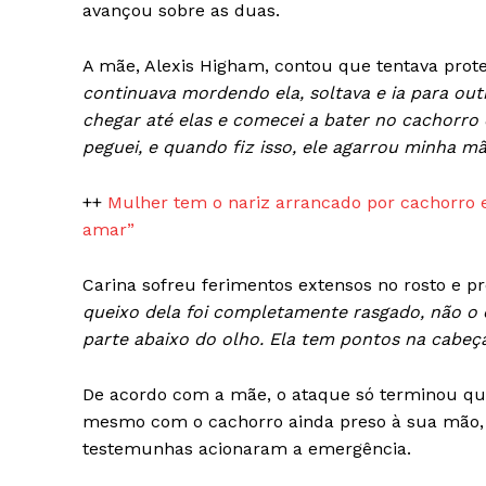
avançou sobre as duas.
News 
A mãe, Alexis Higham, contou que tentava prote
Magazin
continuava mordendo ela, soltava e ia para out
chegar até elas e comecei a bater no cachorro
peguei, e quando fiz isso, ele agarrou minha mã
++
Mulher tem o nariz arrancado por cachorro e 
amar”
Carina sofreu ferimentos extensos no rosto e pr
queixo dela foi completamente rasgado, não o os
parte abaixo do olho. Ela tem pontos na cabeç
SUBSCRIB
De acordo com a mãe, o ataque só terminou qua
mesmo com o cachorro ainda preso à sua mão, 
testemunhas acionaram a emergência.