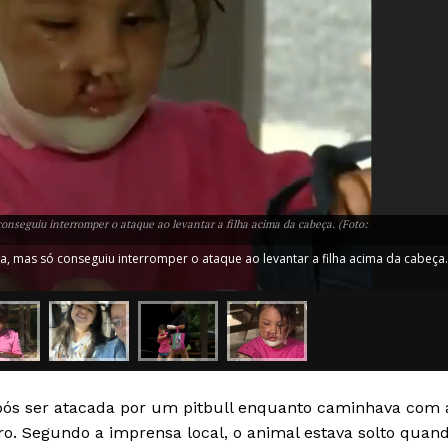
onseguiu interromper o ataque ao levantar a filha acima da cabeça. (Foto:
a, mas só conseguiu interromper o ataque ao levantar a filha acima da cabeça.
pós ser atacada por um pitbull enquanto caminhava com 
o. Segundo a imprensa local, o animal estava solto quan