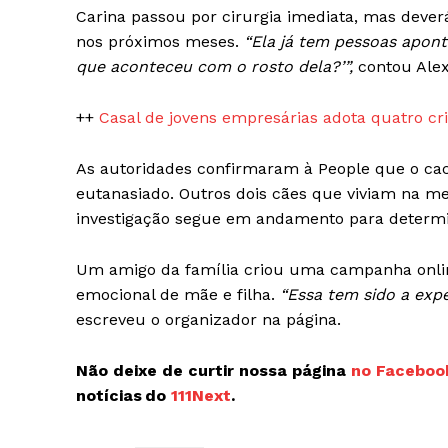
Carina passou por cirurgia imediata, mas dever
nos próximos meses.
“Ela já tem pessoas apon
que aconteceu com o rosto dela?’”,
contou Alex
++
Casal de jovens empresárias adota quatro cr
As autoridades confirmaram à People que o cac
eutanasiado. Outros dois cães que viviam na m
investigação segue em andamento para determin
Um amigo da família criou uma campanha onlin
emocional de mãe e filha.
“Essa tem sido a expe
escreveu o organizador na página.
Não deixe de curtir nossa página
no Faceboo
notícias do
111Next
.