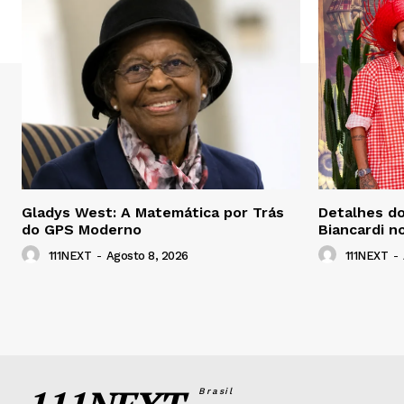
Gladys West: A Matemática por Trás
Detalhes do
do GPS Moderno
Biancardi n
111NEXT
-
Agosto 8, 2026
111NEXT
-
Brasil