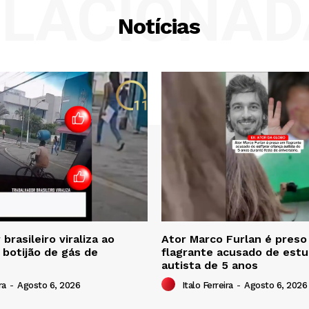
ELACIONAD
Notícias
brasileiro viraliza ao
Ator Marco Furlan é pres
 botijão de gás de
flagrante acusado de estu
autista de 5 anos
ra
-
Agosto 6, 2026
Italo Ferreira
-
Agosto 6, 2026