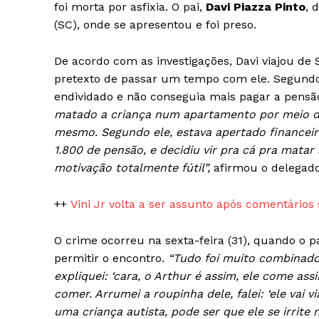
foi morta por asfixia. O pai,
Davi Piazza Pinto
, 
(SC), onde se apresentou e foi preso.
De acordo com as investigações, Davi viajou de S
pretexto de passar um tempo com ele. Segund
News 
endividado e não conseguia mais pagar a pensão
Magazin
matado a criança num apartamento por meio de a
mesmo. Segundo ele, estava apertado financei
1.800 de pensão, e decidiu vir pra cá pra matar 
motivação totalmente fútil”,
afirmou o delegado
++
Vini Jr volta a ser assunto após comentários
O crime ocorreu na sexta-feira (31), quando o p
permitir o encontro.
“Tudo foi muito combinado.
expliquei: ‘cara, o Arthur é assim, ele come as
comer. Arrumei a roupinha dele, falei: ‘ele vai 
SUBSCRIB
uma criança autista, pode ser que ele se irrite 