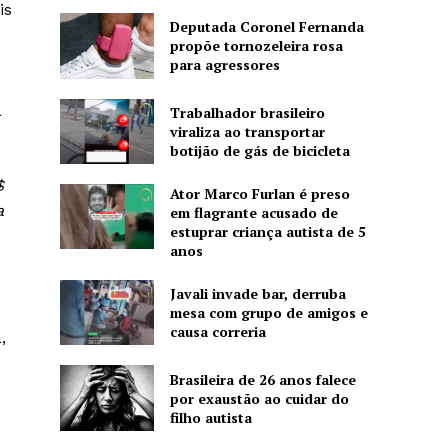
is
Deputada Coronel Fernanda
propõe tornozeleira rosa
para agressores
a
Trabalhador brasileiro
viraliza ao transportar
botijão de gás de bicicleta
$
Ator Marco Furlan é preso
a
em flagrante acusado de
estuprar criança autista de 5
anos
Javali invade bar, derruba
mesa com grupo de amigos e
causa correria
,
Brasileira de 26 anos falece
por exaustão ao cuidar do
filho autista