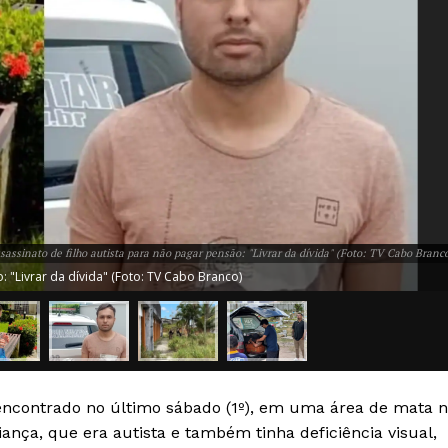
sassinato de filho autista para não pagar pensão: "Livrar da dívida" (Foto: TV Cabo Branc
: "Livrar da dívida" (Foto: TV Cabo Branco)
i encontrado no último sábado (1º), em uma área de mata 
iança, que era autista e também tinha deficiência visual,