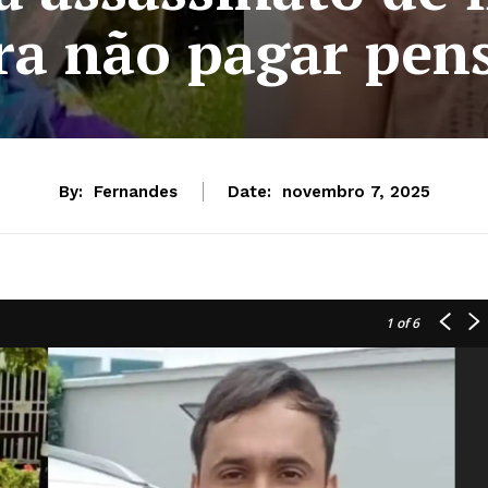
ra não pagar pen
By:
Fernandes
Date:
novembro 7, 2025
1
of 6