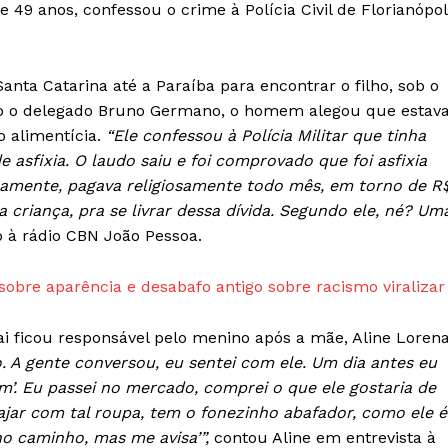
de 49 anos, confessou o crime à Polícia Civil de Florianópol
anta Catarina até a Paraíba para encontrar o filho, sob o
o o delegado Bruno Germano, o homem alegou que estav
Week
 alimentícia.
“Ele confessou à Polícia Militar que tinha
e PRO
sfixia. O laudo saiu e foi comprovado que foi asfixia
Company
ramente, pagava religiosamente todo mês, em torno de R
a criança, pra se livrar dessa dívida. Segundo ele, né? Um
Sobre Nós
 à rádio CBN João Pessoa.
Anuncie
 sobre aparência e desabafo antigo sobre racismo viralizar
Contato
Termos de Serviços
ai ficou responsável pelo menino após a mãe, Aline Lorena
Política de Privacidade e Cookies
 A gente conversou, eu sentei com ele. Um dia antes eu
RSS
sim’. Eu passei no mercado, comprei o que ele gostaria de
viajar com tal roupa, tem o fonezinho abafador, como ele é
E NOW
no caminho, mas me avisa’”,
contou Aline em entrevista à