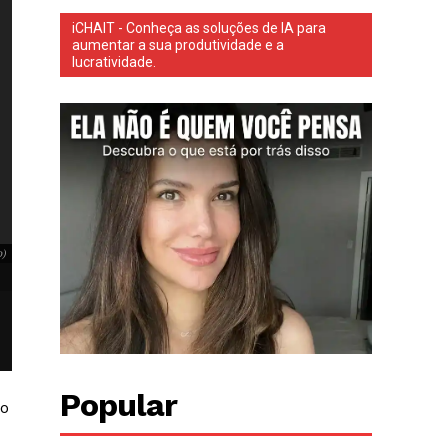
iCHAIT - Conheça as soluções de IA para
aumentar a sua produtividade e a
lucratividade.
O corpo do menino Arthur Davi, de 11 anos, foi encontrado em uma área d
o)
O corpo do menino Arthur Davi, de 11 anos, foi encontrado em uma área de
Cabo Branco)
Popular
no