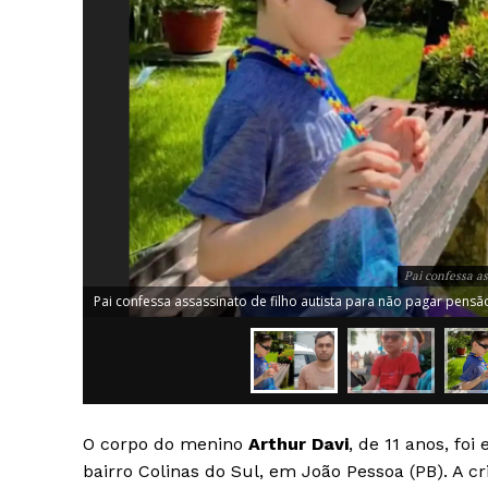
Pai confessa as
Pai confessa assassinato de filho autista para não pagar pensão
O corpo do menino
Arthur Davi
, de 11 anos, fo
bairro Colinas do Sul, em João Pessoa (PB). A cr