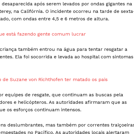
e PRO
desaparecida após serem levados por ondas gigantes na
Company
erey, na Califórnia. O incidente ocorreu na tarde de sexta
tado, com ondas entre 4,5 e 6 metros de altura.
Sobre Nós
Anuncie
 que está fazendo gente comum lucrar
Contato
 criança também entrou na água para tentar resgatar a
Termos de Serviços
ntes. Ela foi socorrida e levada ao hospital com sintomas
Política de Privacidade e Cookies
RSS
o de Suzane von Richthofen ter matado os pais
E NOW
or equipes de resgate, que continuam as buscas pela
ores e helicópteros. As autoridades afirmaram que as
ue os esforços continuam intensos.
gens deslumbrantes, mas também por correntes traiçoeira
empestades no Pacífico. As autoridades locais alertaram