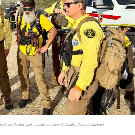
raia de Martins após tragédia envolvendo família. (Foto: Instagram)
Week