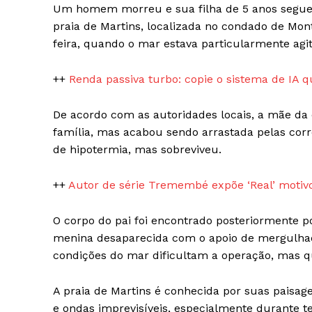
Magazin
Um homem morreu e sua filha de 5 anos segue 
praia de Martins, localizada no condado de Mont
feira, quando o mar estava particularmente agi
++
Renda passiva turbo: copie o sistema de IA
De acordo com as autoridades locais, a mãe da
família, mas acabou sendo arrastada pelas corre
de hipotermia, mas sobreviveu.
++
Autor de série Tremembé expõe ‘Real’ motiv
SUBSCRIB
O corpo do pai foi encontrado posteriormente p
menina desaparecida com o apoio de mergulhad
condições do mar dificultam a operação, mas q
A praia de Martins é conhecida por suas paisa
e ondas imprevisíveis, especialmente durante t