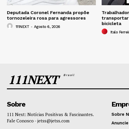
Deputada Coronel Fernanda propõe
Trabalhador 
tornozeleira rosa para agressores
transportar
bicicleta
111NEXT
-
Agosto 6, 2026
Italo Ferrei
111NEXT
Brasil
Sobre
Empr
111 Next: Notícias Positivas & Fascinantes.
Sobre 
Fale Conosco -
jetss@jetss.com
Anuncie