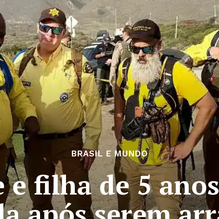
BRASIL E MUNDO
 e filha de 5 ano
da após serem arr