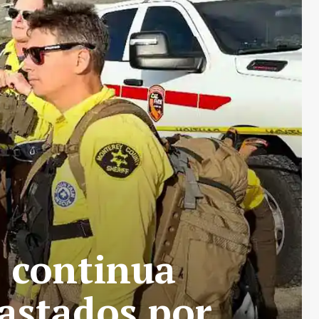
s continua
astados por