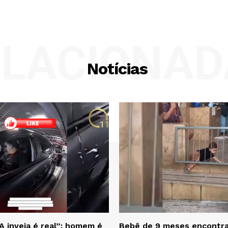
ELACIONAD
Notícias
A inveja é real”: homem é
Bebê de 9 meses encontra