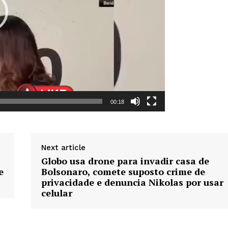
Week
e PRO
00:18
Company
Sobre Nós
Next article
Anuncie
Globo usa drone para invadir casa de
e
Bolsonaro, comete suposto crime de
Contato
privacidade e denuncia Nikolas por usar
Termos de Serviços
celular
Política de Privacidade e Cookies
RSS