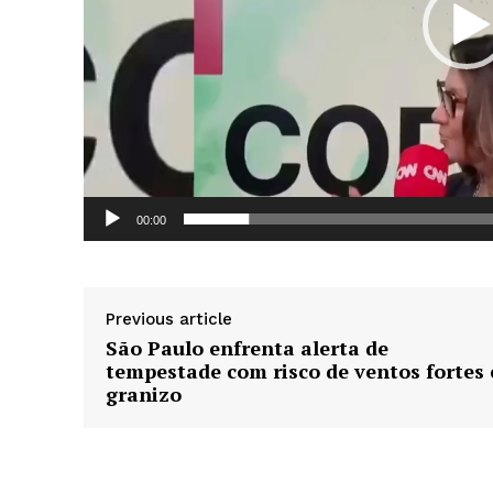
d
e
v
í
d
e
o
News 
Magazin
00:00
Previous article
São Paulo enfrenta alerta de
tempestade com risco de ventos fortes 
granizo