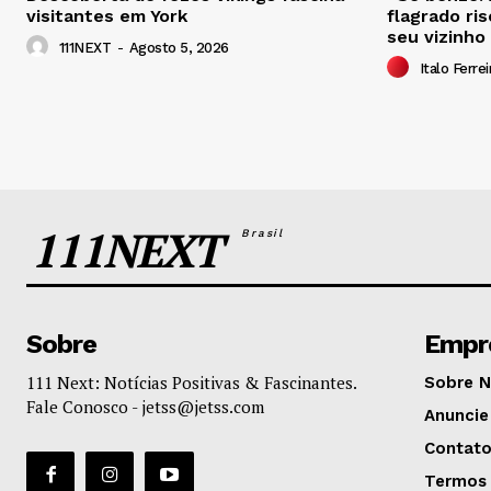
visitantes em York
flagrado ri
seu vizinho
111NEXT
-
Agosto 5, 2026
Italo Ferrei
111NEXT
Brasil
Sobre
Empr
111 Next: Notícias Positivas & Fascinantes.
Sobre 
Fale Conosco -
jetss@jetss.com
Anuncie
Contat
Termos 