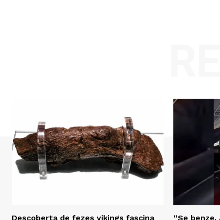
R
Descoberta de fezes vikings fascina
“Se benze. 