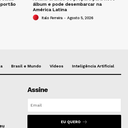
 portão
álbum e pode desembarcar na
América Latina
Italo Ferreira
-
Agosto 5, 2026
da
Brasil e Mundo
Vídeos
Inteligência Artificial
Assine
EU QUERO
seu