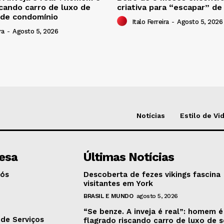
scando carro de luxo de
criativa para “escapar” de
 de condomínio
Italo Ferreira
-
Agosto 5, 2026
ra
-
Agosto 5, 2026
Notícias
Estilo de Vi
esa
Últimas Notícias
Nós
Descoberta de fezes vikings fascina
visitantes em York
BRASIL E MUNDO
agosto 5, 2026
o
“Se benze. A inveja é real”: homem é
de Serviços
flagrado riscando carro de luxo de 