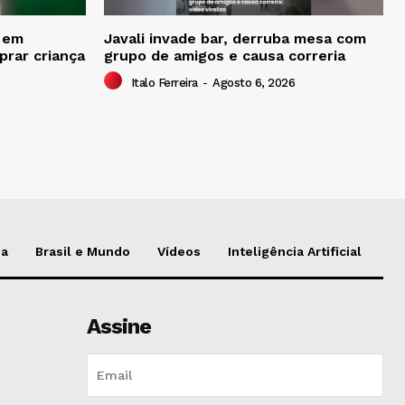
o em
Javali invade bar, derruba mesa com
prar criança
grupo de amigos e causa correria
Italo Ferreira
-
Agosto 6, 2026
da
Brasil e Mundo
Vídeos
Inteligência Artificial
Assine