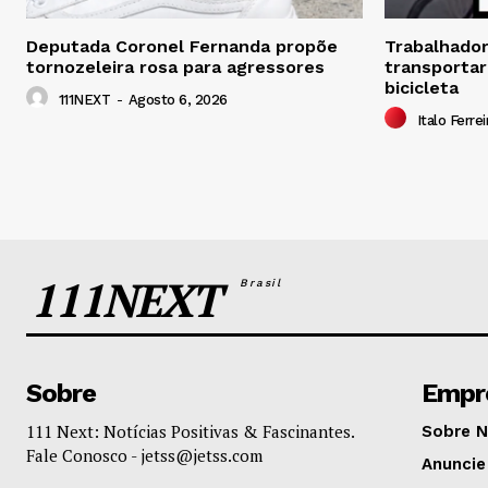
Deputada Coronel Fernanda propõe
Trabalhador 
tornozeleira rosa para agressores
transportar
bicicleta
111NEXT
-
Agosto 6, 2026
Italo Ferrei
111NEXT
Brasil
Sobre
Empr
111 Next: Notícias Positivas & Fascinantes.
Sobre 
Fale Conosco -
jetss@jetss.com
Anuncie