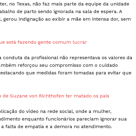
e PRO
er, no Texas, não faz mais parte da equipe da unidade
Company
balho de parto sendo ignorada na sala de espera. A
 gerou indignação ao exibir a mãe em intensa dor, sem
Sobre Nós
Anuncie
 que está fazendo gente comum lucrar
Contato
Termos de Serviços
a conduta da profissional não representava os valores da
Política de Privacidade e Cookies
o também reforçou seu compromisso com o cuidado
RSS
destacando que medidas foram tomadas para evitar que
E NOW
o de Suzane von Richthofen ter matado os pais
icação do vídeo na rede social, onde a mulher,
ndimento enquanto funcionários pareciam ignorar sua
 a falta de empatia e a demora no atendimento.