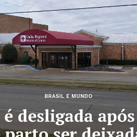
BRASIL E MUNDO
 é desligada apó
 parto ser deixad