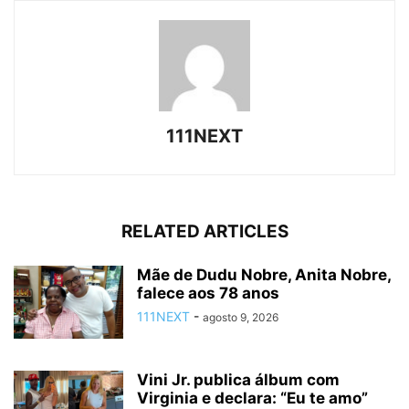
111NEXT
RELATED ARTICLES
Mãe de Dudu Nobre, Anita Nobre,
falece aos 78 anos
111NEXT
-
agosto 9, 2026
Vini Jr. publica álbum com
Virginia e declara: “Eu te amo”