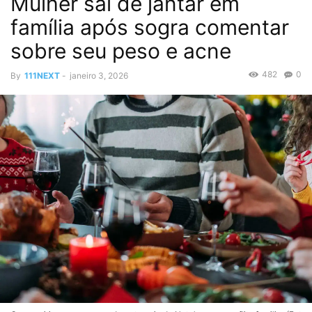
Mulher sai de jantar em
família após sogra comentar
sobre seu peso e acne
482
0
By
111NEXT
-
janeiro 3, 2026