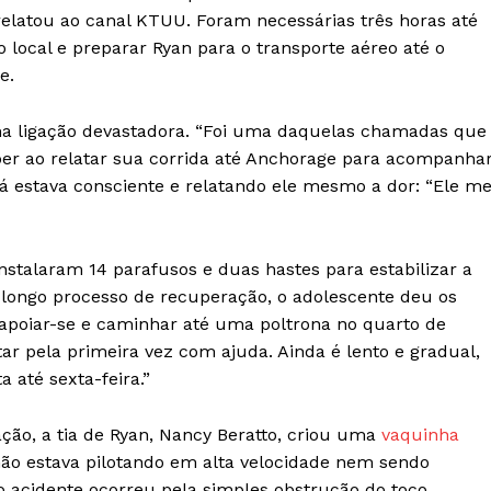
elatou ao canal KTUU. Foram necessárias três horas até
local e preparar Ryan para o transporte aéreo até o
e.
ma ligação devastadora. “Foi uma daquelas chamadas que
r ao relatar sua corrida até Anchorage para acompanha
já estava consciente e relatando ele mesmo a dor: “Ele m
nstalaram 14 parafusos e duas hastes para estabilizar a
longo processo de recuperação, o adolescente deu os
apoiar-se e caminhar até uma poltrona no quarto de
ar pela primeira vez com ajuda. Ainda é lento e gradual,
 até sexta-feira.”
ção, a tia de Ryan, Nancy Beratto, criou uma
vaquinha
ão estava pilotando em alta velocidade nem sendo
 acidente ocorreu pela simples obstrução do toco