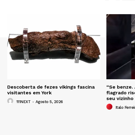
Descoberta de fezes vikings fascina
“Se benze. 
visitantes em York
flagrado ri
seu vizinho
111NEXT
-
Agosto 5, 2026
Italo Ferrei