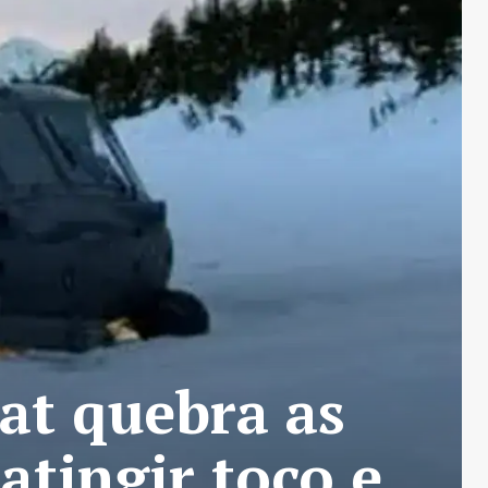
t quebra as
atingir toco e