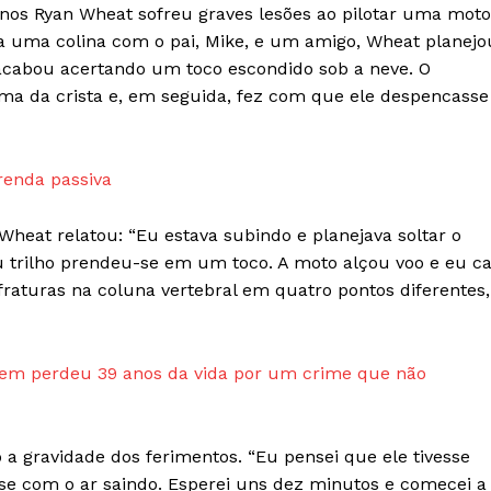
 anos Ryan Wheat sofreu graves lesões ao pilotar uma moto
a uma colina com o pai, Mike, e um amigo, Wheat planejo
 acabou acertando um toco escondido sob a neve. O
ima da crista e, em seguida, fez com que ele despencasse
Week
e PRO
Company
renda passiva
Sobre Nós
heat relatou: “Eu estava subindo e planejava soltar o
Anuncie
trilho prendeu-se em um toco. A moto alçou voo e eu ca
Contato
fraturas na coluna vertebral em quatro pontos diferentes,
Termos de Serviços
Política de Privacidade e Cookies
em perdeu 39 anos da vida por um crime que não
RSS
E NOW
o a gravidade dos ferimentos. “Eu pensei que ele tivesse
se com o ar saindo. Esperei uns dez minutos e comecei a