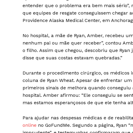
entender que o problema era bem mais sério”, r
que equipes de resgate conseguissem chegar ao 
Providence Alaska Medical Center, em Anchorag
No hospital, a mãe de Ryan, Amber, recebeu u
nenhum pai ou mãe quer receber”, contou Ambe
o filho. Assim que chegou, descobriu que Ryan 
disse que suas costas estavam quebradas.”
Durante o procedimento cirúrgico, os médicos i
coluna de Ryan Wheat. Apesar de enfrentar um 
primeiros sinais de melhora quando conseguiu 
hospital. Amber afirmou: “Ele conseguiu se sent
mas estamos esperançosos de que ele tenha alta
Para ajudar nas despesas médicas e de reabilita
online
no GoFundMe. Segundo a página, Ryan “n
imprudente”, e testemunhas confirmaram que o