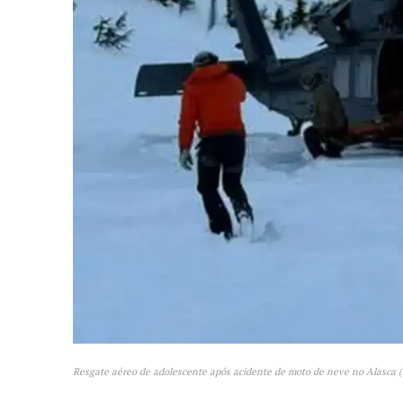
Resgate aéreo de adolescente após acidente de moto de neve no Alasca (