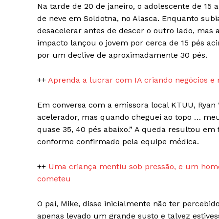
Na tarde de 20 de janeiro, o adolescente de 15
de neve em Soldotna, no Alasca. Enquanto subi
desacelerar antes de descer o outro lado, mas
impacto lançou o jovem por cerca de 15 pés ac
News 
por um declive de aproximadamente 30 pés.
Magazin
++
Aprenda a lucrar com IA criando negócios e 
Em conversa com a emissora local KTUU, Ryan W
acelerador, mas quando cheguei ao topo … meu 
quase 35, 40 pés abaixo.” A queda resultou em 
conforme confirmado pela equipe médica.
++
Uma criança mentiu sob pressão, e um hom
cometeu
SUBSCRIB
O pai, Mike, disse inicialmente não ter percebid
apenas levado um grande susto e talvez estives