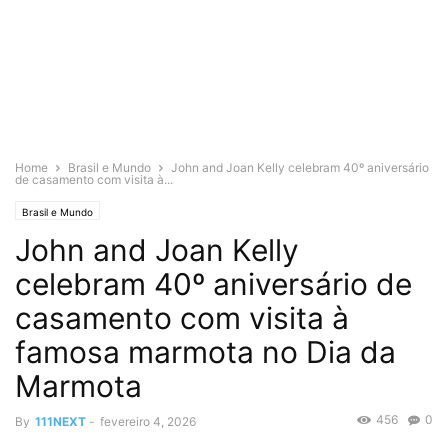
Home
Brasil e Mundo
John and Joan Kelly celebram 40º aniversário
de casamento com visita à...
Brasil e Mundo
John and Joan Kelly
celebram 40º aniversário de
casamento com visita à
famosa marmota no Dia da
Marmota
456
0
By
111NEXT
-
fevereiro 4, 2026