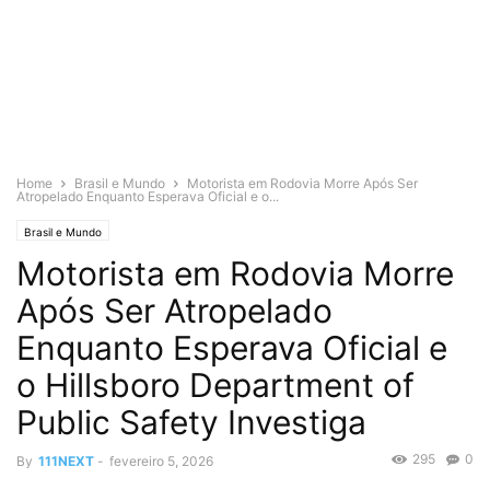
Home
Brasil e Mundo
Motorista em Rodovia Morre Após Ser
Atropelado Enquanto Esperava Oficial e o...
Brasil e Mundo
Motorista em Rodovia Morre
Após Ser Atropelado
Enquanto Esperava Oficial e
o Hillsboro Department of
Public Safety Investiga
295
0
By
111NEXT
-
fevereiro 5, 2026