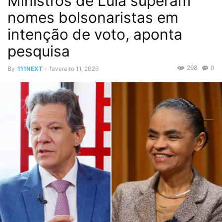
Ministros de Lula superam
nomes bolsonaristas em
intenção de voto, aponta
pesquisa
298
0
By
111NEXT
-
fevereiro 11, 2026