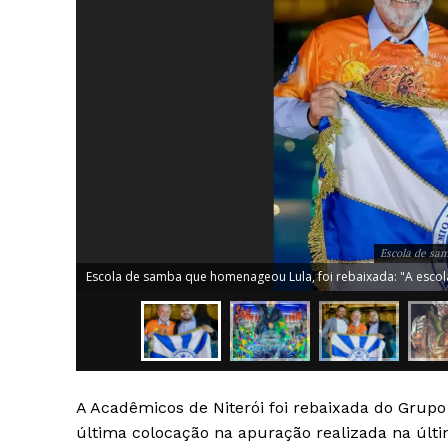
Escola de sam
Escola de samba que homenageou Lula, foi rebaixada: "A escola j
A Acadêmicos de Niterói foi rebaixada do Grupo
News 
última colocação na apuração realizada na últim