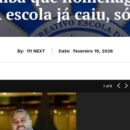
 escola já caiu, só
By:
111 NEXT
Date:
fevereiro 19, 2026
1
of 8