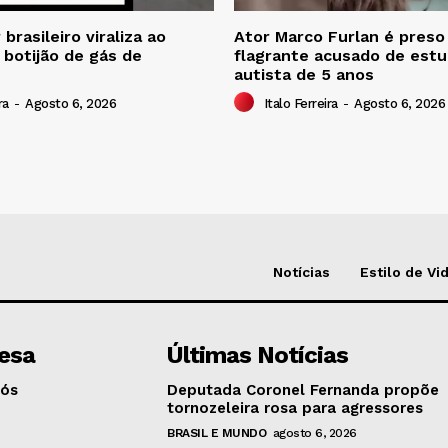
brasileiro viraliza ao
Ator Marco Furlan é pres
 botijão de gás de
flagrante acusado de estu
autista de 5 anos
ra
-
Agosto 6, 2026
Italo Ferreira
-
Agosto 6, 2026
Notícias
Estilo de Vi
esa
Últimas Notícias
Nós
Deputada Coronel Fernanda propõe
tornozeleira rosa para agressores
BRASIL E MUNDO
agosto 6, 2026