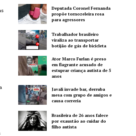
Deputada Coronel Fernanda
as
propõe tornozeleira rosa
para agressores
Trabalhador brasileiro
viraliza ao transportar
o
botijão de gás de bicicleta
Ator Marco Furlan é preso
em flagrante acusado de
estuprar criança autista de 5
anos
a
Javali invade bar, derruba
mesa com grupo de amigos e
causa correria
Brasileira de 26 anos falece
por exaustão ao cuidar do
filho autista
s