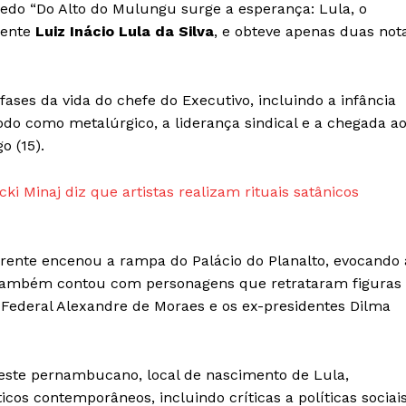
e PRO
redo “Do Alto do Mulungu surge a esperança: Lula, o
Company
idente
Luiz Inácio Lula da Silva
, e obteve apenas duas not
Sobre Nós
Anuncie
ases da vida do chefe do Executivo, incluindo a infância
do como metalúrgico, a liderança sindical e a chegada a
Contato
o (15).
Termos de Serviços
Política de Privacidade e Cookies
ki Minaj diz que artistas realizam rituais satânicos
RSS
E NOW
frente encenou a rampa do Palácio do Planalto, evocando 
a também contou com personagens que retrataram figuras
Federal Alexandre de Moraes e os ex-presidentes Dilma
greste pernambucano, local de nascimento de Lula,
os contemporâneos, incluindo críticas a políticas sociai