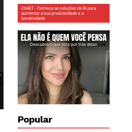
iCHAIT - Conheça as soluções de IA para
aumentar a sua produtividade e a
lucratividade.
A Acadêmicos de Niterói foi rebaixada do Grupo Especial do Carnaval do Rio de Janeir
(18). (Foto: Instagram)
m)
A Acadêmicos de Niterói foi rebaixada do Grupo Especial do Carnaval do 
realizada na quarta-feira (18). (Foto: Instagram)
Popular