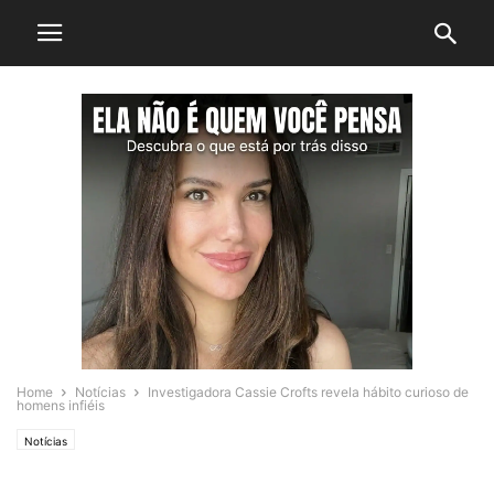
Home
Notícias
Investigadora Cassie Crofts revela hábito curioso de
homens infiéis
Notícias