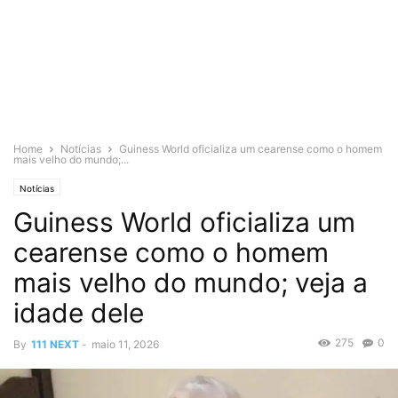
Home
Notícias
Guiness World oficializa um cearense como o homem
mais velho do mundo;...
Notícias
Guiness World oficializa um
cearense como o homem
mais velho do mundo; veja a
idade dele
275
0
By
111 NEXT
-
maio 11, 2026