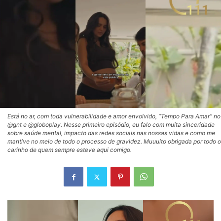
Está no ar, com toda vulnerabilidade e amor envolvido, “Tempo Para Amar” no
@gnt e @globoplay. Nesse primeiro episódio, eu falo com muita sinceridade
sobre saúde mental, impacto das redes sociais nas nossas vidas e como me
mantive no meio de todo o processo de gravidez. Muuuito obrigada por todo o
carinho de quem sempre esteve aqui comigo.
Tocador
de