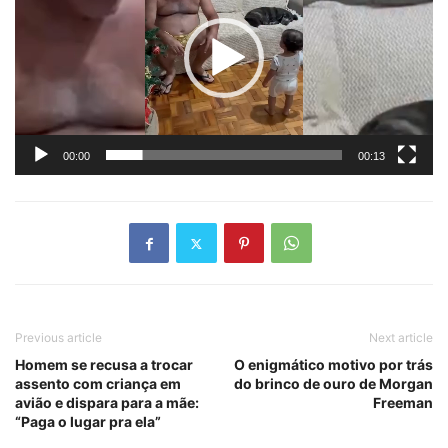
vídeo
00:00
00:13
Previous article
Next article
Homem se recusa a trocar
O enigmático motivo por trás
assento com criança em
do brinco de ouro de Morgan
avião e dispara para a mãe:
Freeman
“Paga o lugar pra ela”