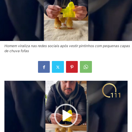
Homem viraliza nas redes sociais após vestir pintinhos com pequenas capas
de chuva fofas
Tocador
de
vídeo