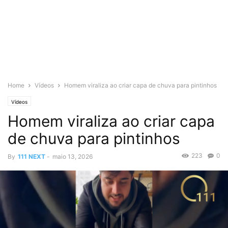
Home
Vídeos
Homem viraliza ao criar capa de chuva para pintinhos
Vídeos
Homem viraliza ao criar capa
de chuva para pintinhos
223
0
By
111 NEXT
-
maio 13, 2026