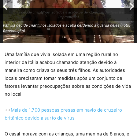
Família decide criar filhos isolados e acaba perdendo a guarda deles (Foto:
Reprodução)
Família decide criar filhos isolados e acaba perdendo a guarda deles (Foto:
Reprodução)
Uma família que vivia isolada em uma região rural no
interior da Itália acabou chamando atenção devido à
maneira como criava os seus três filhos. As autoridades
locais precisaram tomar medidas após um conjunto de
fatores levantar preocupações sobre as condições de vida
no local.
++
Mais de 1.700 pessoas presas em navio de cruzeiro
britânico devido a surto de vírus
O casal morava com as crianças, uma menina de 8 anos, e