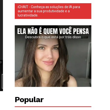
iCHAIT - Conheça as soluções de IA para
aumentar a sua produtividade e a
lucratividade.
A principal suspeita envolve um repasse de US$ 2 milhões para um fundo registrado 
(Foto: Instagram)
l)
A principal suspeita envolve um repasse de US$ 2 milhões para um fundo
Bolsonaro mora atualmente. (Foto: Instagram)
Popular