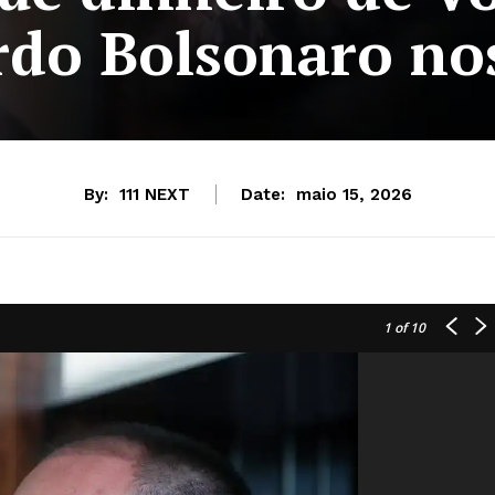
rdo Bolsonaro no
By:
111 NEXT
Date:
maio 15, 2026
1
of 10