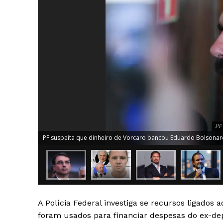
PF 
PF suspeita que dinheiro de Vorcaro bancou Eduardo Bolsonaro 
News 
Magazin
A Polícia Federal investiga se recursos ligados
foram usados para financiar despesas do ex-d