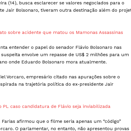
ira (14), busca esclarecer se valores negociados para o
Contato
te Jair Bolsonaro, tiveram outra destinação além do proje
Termos de Serviços
Política de Privacidade e Cookies
RSS
elato sobre acidente que matou os Mamonas Assassinas
E NOW
nta entender o papel do senador Flávio Bolsonaro nas
al suspeita envolve um repasse de US$ 2 milhões para um
icano onde Eduardo Bolsonaro mora atualmente.
iel Vorcaro, empresário citado nas apurações sobre o
pirada na trajetória política do ex-presidente Jair
 PL caso candidatura de Flávio seja inviabilizada
h Farias afirmou que o filme seria apenas um “código”
orcaro. O parlamentar, no entanto, não apresentou provas