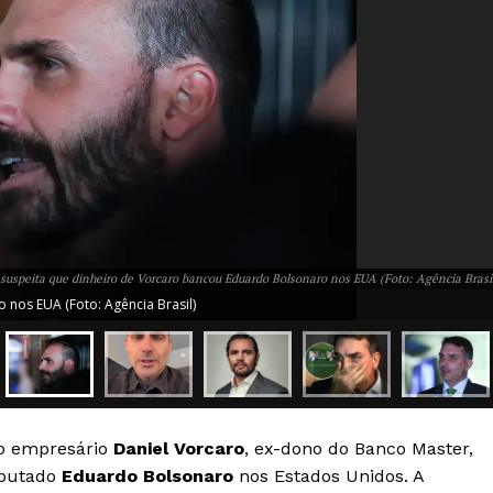
suspeita que dinheiro de Vorcaro bancou Eduardo Bolsonaro nos EUA (Foto: Agência Brasi
nos EUA (Foto: Agência Brasil)
Week
e PRO
Company
Sobre Nós
 ao empresário
Daniel Vorcaro
, ex-dono do Banco Master,
Anuncie
eputado
Eduardo Bolsonaro
nos Estados Unidos. A