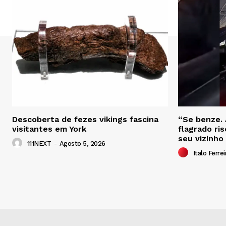
Descoberta de fezes vikings fascina
“Se benze. 
visitantes em York
flagrado ri
seu vizinho
111NEXT
-
Agosto 5, 2026
Italo Ferrei