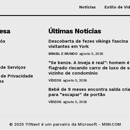
Notícias
Estilo de Vi
esa
Últimas Notícias
Nós
Descoberta de fezes vikings fascina
visitantes em York
BRASIL E MUNDO
agosto 5, 2026
o
“Se benze. A inveja é real”: homem é
de Serviços
flagrado riscando carro de luxo de 
vizinho de condomínio
 de Privacidade
VÍDEOS
agosto 5, 2026
es
Bebê de 9 meses encontra saída cria
para “escapar” de portão
VÍDEOS
agosto 5, 2026
© 2025 111Next é um parceiro da Microsoft - MSN.COM