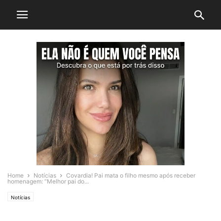
Home
Notícias
Covardia! Pai mata o filho mesmo após receber
homenagem: “Melhor pai do...
Notícias