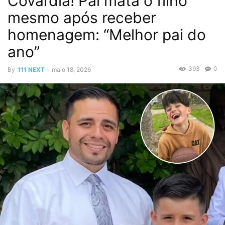
Covardia! Pai mata o filho
mesmo após receber
homenagem: “Melhor pai do
ano”
393
0
By
111 NEXT
-
maio 18, 2026