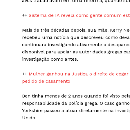
avós trabalhavam em uma reforma, quando sumi
++
Sistema de IA revela como gente comum está
Mais de três décadas depois, sua mãe, Kerry Ne
recebeu uma notícia que descreveu como devast
continuará investigando ativamente o desaparec
disponível para apoiar as autoridades gregas c
investigação como antes.
++
Mulher ganhou na Justiça o direito de cega
pedido de casamento
News 
Magazin
Ben tinha menos de 2 anos quando foi visto pel
responsabilidade da polícia grega. O caso ganho
Yorkshire passou a atuar diretamente na investig
Unido.