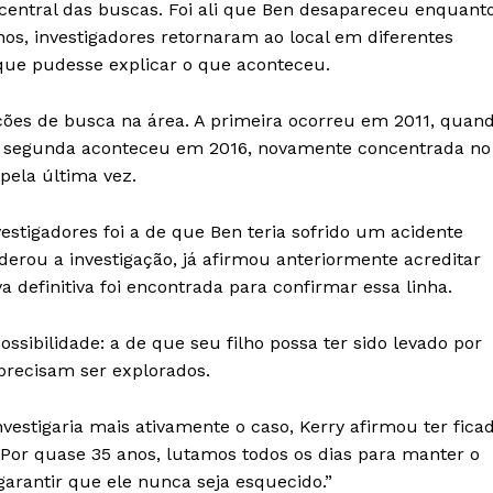
 central das buscas. Foi ali que Ben desapareceu enquant
Contato
os, investigadores retornaram ao local em diferentes
Termos de Serviços
que pudesse explicar o que aconteceu.
Política de Privacidade e Cookies
RSS
ações de busca na área. A primeira ocorreu em 2011, quan
 A segunda aconteceu em 2016, novamente concentrada no
E NOW
pela última vez.
estigadores foi a de que Ben teria sofrido um acidente
iderou a investigação, já afirmou anteriormente acreditar
 definitiva foi encontrada para confirmar essa linha.
ssibilidade: a de que seu filho possa ter sido levado por
precisam ser explorados.
nvestigaria mais ativamente o caso, Kerry afirmou ter fica
 “Por quase 35 anos, lutamos todos os dias para manter o
garantir que ele nunca seja esquecido.”