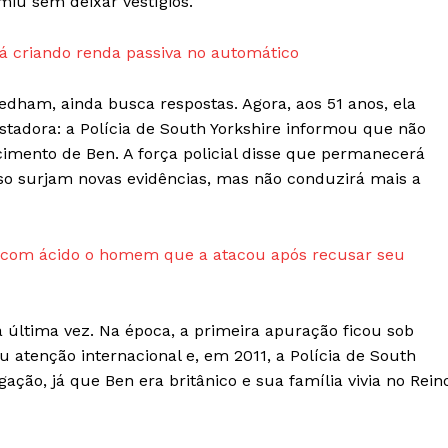
u sem deixar vestígios.
 criando renda passiva no automático
edham, ainda busca respostas. Agora, aos 51 anos, ela
adora: a Polícia de South Yorkshire informou que não
imento de Ben. A força policial disse que permanecerá
aso surjam novas evidências, mas não conduzirá mais a
r com ácido o homem que a atacou após recusar seu
Week
e PRO
a última vez. Na época, a primeira apuração ficou sob
Company
u atenção internacional e, em 2011, a Polícia de South
ação, já que Ben era britânico e sua família vivia no Rein
Sobre Nós
Anuncie