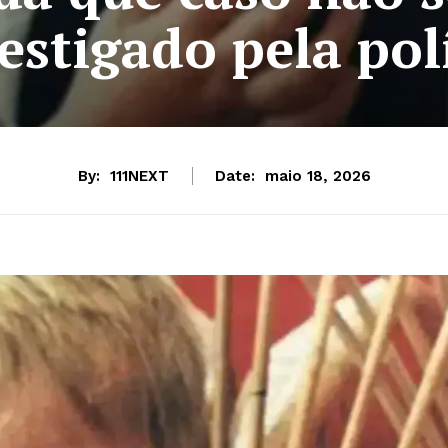
estigado pela pol
By:
111NEXT
Date:
maio 18, 2026