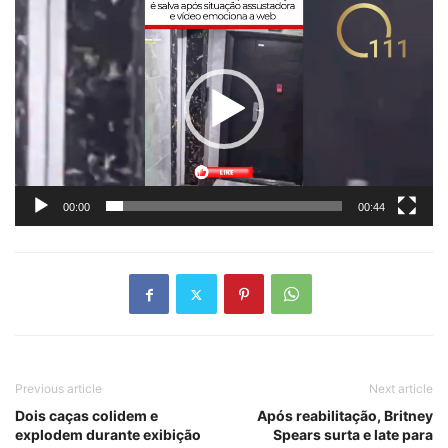
Tocador
de
vídeo
00:00
00:44
Previous article
Next article
Dois caças colidem e
Após reabilitação, Britney
explodem durante exibição
Spears surta e late para