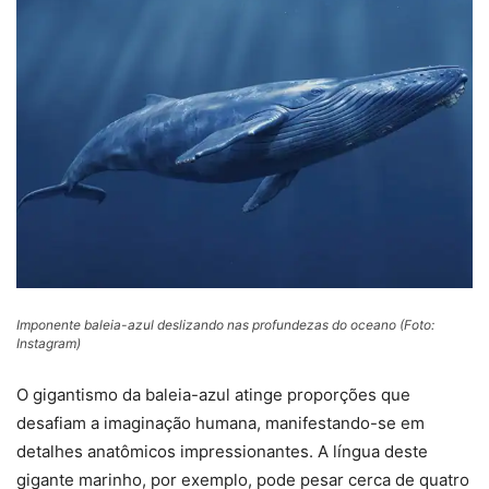
Imponente baleia-azul deslizando nas profundezas do oceano (Foto:
Instagram)
O gigantismo da baleia-azul atinge proporções que
desafiam a imaginação humana, manifestando-se em
detalhes anatômicos impressionantes. A língua deste
gigante marinho, por exemplo, pode pesar cerca de quatro