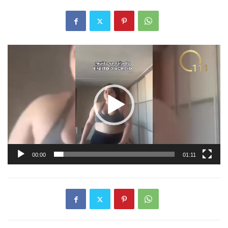
Tocador
de
vídeo
00:00
01:11