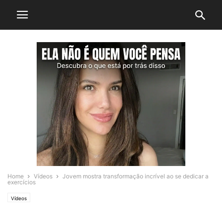
Home
Vídeos
Jovem mostra transformação incrível ao se dedicar a
exercícios
Vídeos