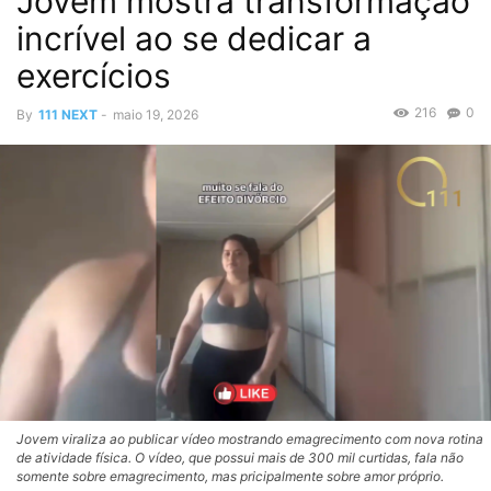
Jovem mostra transformação
incrível ao se dedicar a
exercícios
216
0
By
111 NEXT
-
maio 19, 2026
Jovem viraliza ao publicar vídeo mostrando emagrecimento com nova rotina
de atividade física. O vídeo, que possui mais de 300 mil curtidas, fala não
somente sobre emagrecimento, mas pricipalmente sobre amor próprio.